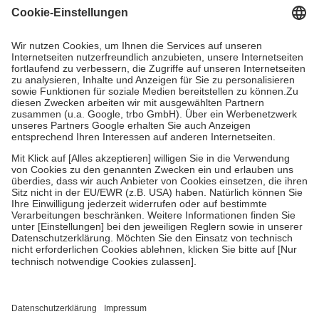
gesetzliche Krankenversicherung übernimmt in der Regel die
Kosten dafür, der Versicherte trägt einen Teil davon als Zuzahlung
mit.
Grundsätzlich leisten Mitglieder Zuzahlungen in Höhe von zehn
Prozent des Abgabepreises,
mindestens
jedoch
fünf Euro
und
höchstens zehn Euro.
Es sind jedoch nie mehr als die tatsächlichen
Kosten der Leistung zu entrichten.
Diese Regeln gelten grundsätzlich auch für Online-Apotheken.
Bei Heilmitteln und häuslicher Krankenpflege beträgt die
Zuzahlung zehn Prozent der Kosten sowie zehn Euro je
Verordnung.
Um das Engagement der Versicherten für ihre eigene Gesundheit zu
stärken und die besondere Stellung der Familie zu unterstützen,
fallen
keine Zuzahlungen
an bei:
• Kindern und Jugendlichen bis zum vollendeten 18. Lebensjahr
mit Ausnahme der Fahrkosten
• Untersuchungen zur Vorsorge und Früherkennung, die von der
GKV getragen werden
• empfohlenen Schutzimpfungen
• Harn- und Blutteststreifen
Wir nutzen Trusted Shops als unabhängigen Dienstleister für die