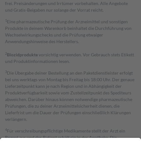
frei. Preisänderungen und Irrtümer vorbehalten. Alle Angebote
und Gratis-Beigaben nur solange der Vorrat reicht.
1
Eine pharmazeutische Prüfung der Arzneimittel und sonstigen
Produkte in deinem Warenkorb beinhaltet die Durchführung von
Wechselwirkungschecks und die Prüfung etwaiger
Anwendungshinweise des Herstellers.
2
Biozidprodukte
vorsichtig verwenden. Vor Gebrauch stets Etikett
und Produktinformationen lesen.
3
Die Übergabe deiner Bestellung an den Paketdienstleister erfolgt
bei uns werktags von Montag bis Freitag bis 18:00 Uhr. Der genaue
Lieferzeitpunkt kann je nach Region und in Abhängigkeit der
Produktverfügbarkeit sowie vom Zustellzeitpunkt des Spediteurs
abweichen. Darüber hinaus können notwendige pharmazeutische
Prüfungen, die zu deiner Arzneimittelsicherheit dienen, die
Lieferfrist um die Dauer der Prüfungen einschließlich Klärungen
verlängern.
4
Für verschreibungspflichtige Medikamente stellt der Arzt ein
Rezept aus und der Patient erhält sie in der Apotheke. Die