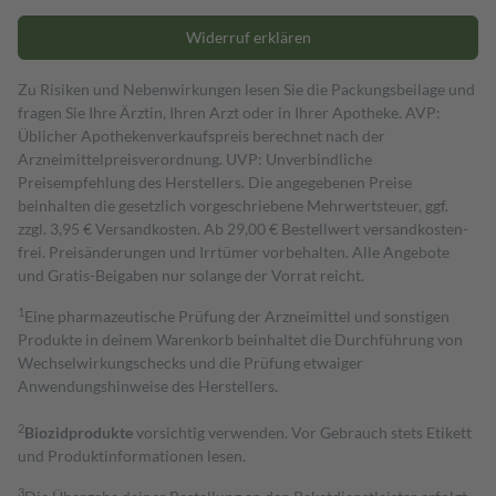
Widerruf erklären
Zu Risiken und Nebenwirkungen lesen Sie die Packungsbeilage und
fragen Sie Ihre Ärztin, Ihren Arzt oder in Ihrer Apotheke. AVP:
Üblicher Apothekenverkaufspreis berechnet nach der
Arzneimittelpreisverordnung. UVP: Unverbindliche
Preisempfehlung des Herstellers. Die angegebenen Preise
beinhalten die gesetzlich vorgeschriebene Mehrwertsteuer, ggf.
zzgl. 3,95 € Versandkosten. Ab 29,00 € Bestell­wert versand­kosten­
frei. Preisänderungen und Irrtümer vorbehalten. Alle Angebote
und Gratis-Beigaben nur solange der Vorrat reicht.
1
Eine pharmazeutische Prüfung der Arzneimittel und sonstigen
Produkte in deinem Warenkorb beinhaltet die Durchführung von
Wechselwirkungschecks und die Prüfung etwaiger
Anwendungshinweise des Herstellers.
2
Biozidprodukte
vorsichtig verwenden. Vor Gebrauch stets Etikett
und Produktinformationen lesen.
3