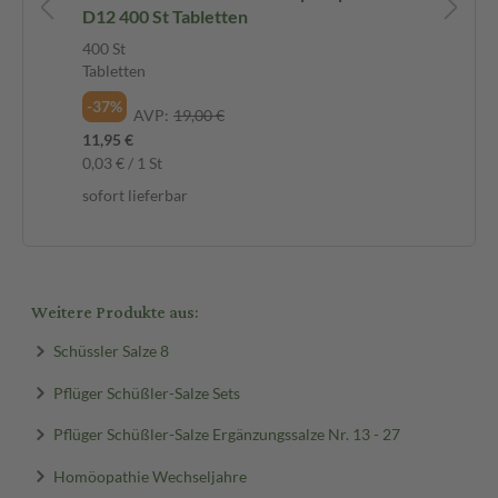
D12 400 St Tabletten
40
400 St
400
Tabletten
Tab
-37%
-3
AVP:
19,00 €
11,95 €
11,
0,03 € / 1 St
0,0
sofort lieferbar
sof
Weitere Produkte aus:
Schüssler Salze 8
Pflüger Schüßler-Salze Sets
Pflüger Schüßler-Salze Ergänzungssalze Nr. 13 - 27
Homöopathie Wechseljahre