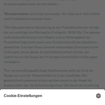
Anwendungshinweise des Herstellers.
2
Biozidprodukte
vorsichtig verwenden. Vor Gebrauch stets Etikett
und Produktinformationen lesen.
3
Die Übergabe deiner Bestellung an den Paketdienstleister erfolgt
bei uns werktags von Montag bis Freitag bis 18:00 Uhr. Der genaue
Lieferzeitpunkt kann je nach Region und in Abhängigkeit der
Produktverfügbarkeit sowie vom Zustellzeitpunkt des Spediteurs
abweichen. Darüber hinaus können notwendige pharmazeutische
Prüfungen, die zu deiner Arzneimittelsicherheit dienen, die
Lieferfrist um die Dauer der Prüfungen einschließlich Klärungen
verlängern.
4
Für verschreibungspflichtige Medikamente stellt der Arzt ein
Rezept aus und der Patient erhält sie in der Apotheke. Die
gesetzliche Krankenversicherung übernimmt in der Regel die
Kosten dafür, der Versicherte trägt einen Teil davon als Zuzahlung
mit.
Grundsätzlich leisten Mitglieder Zuzahlungen in Höhe von zehn
Prozent des Abgabepreises,
mindestens
jedoch
fünf Euro
und
höchstens zehn Euro.
Es sind jedoch nie mehr als die tatsächlichen