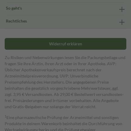
So geht's
Rechtliches
Widerruf erklären
Zu Risiken und Nebenwirkungen lesen Sie die Packungsbeilage und
fragen Sie Ihre Ärztin, Ihren Arzt oder in Ihrer Apotheke. AVP:
Üblicher Apothekenverkaufspreis berechnet nach der
Arzneimittelpreisverordnung. UVP: Unverbindliche
Preisempfehlung des Herstellers. Die angegebenen Preise
beinhalten die gesetzlich vorgeschriebene Mehrwertsteuer, ggf.
zzgl. 3,95 € Versandkosten. Ab 29,00 € Bestell­wert versand­kosten­
frei. Preisänderungen und Irrtümer vorbehalten. Alle Angebote
und Gratis-Beigaben nur solange der Vorrat reicht.
1
Eine pharmazeutische Prüfung der Arzneimittel und sonstigen
Produkte in deinem Warenkorb beinhaltet die Durchführung von
Wechselwirkungschecks und die Prüfung etwaiger