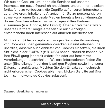
Kosten der Leistung zu entrichten.
Diese Regeln gelten grundsätzlich auch für Online-Apotheken.
Bei Heilmitteln und häuslicher Krankenpflege beträgt die
Zuzahlung zehn Prozent der Kosten sowie zehn Euro je
Verordnung.
Um das Engagement der Versicherten für ihre eigene Gesundheit zu
stärken und die besondere Stellung der Familie zu unterstützen,
fallen
keine Zuzahlungen
an bei:
• Kindern und Jugendlichen bis zum vollendeten 18. Lebensjahr
mit Ausnahme der Fahrkosten
• Untersuchungen zur Vorsorge und Früherkennung, die von der
GKV getragen werden
• empfohlenen Schutzimpfungen
• Harn- und Blutteststreifen
Wir nutzen Trusted Shops als unabhängigen Dienstleister für die
Einholung von Bewertungen. Trusted Shops hat Maßnahmen
getroffen, um sicherzustellen, dass es sich um echte Bewertungen
handelt. Mehr Informationen findest du hier:
https://help.etrusted.com/hc/de/articles/4419944605341