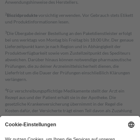
Anwendungshinweise des Herstellers.
2
Biozidprodukte
vorsichtig verwenden. Vor Gebrauch stets Etikett
und Produktinformationen lesen.
3
Die Übergabe deiner Bestellung an den Paketdienstleister erfolgt
bei uns werktags von Montag bis Freitag bis 18:00 Uhr. Der genaue
Lieferzeitpunkt kann je nach Region und in Abhängigkeit der
Produktverfügbarkeit sowie vom Zustellzeitpunkt des Spediteurs
abweichen. Darüber hinaus können notwendige pharmazeutische
Prüfungen, die zu deiner Arzneimittelsicherheit dienen, die
Lieferfrist um die Dauer der Prüfungen einschließlich Klärungen
verlängern.
4
Für verschreibungspflichtige Medikamente stellt der Arzt ein
Rezept aus und der Patient erhält sie in der Apotheke. Die
gesetzliche Krankenversicherung übernimmt in der Regel die
Kosten dafür, der Versicherte trägt einen Teil davon als Zuzahlung
mit.
Grundsätzlich leisten Mitglieder Zuzahlungen in Höhe von zehn
Prozent des Abgabepreises,
mindestens
jedoch
fünf Euro
und
höchstens zehn Euro.
Es sind jedoch nie mehr als die tatsächlichen