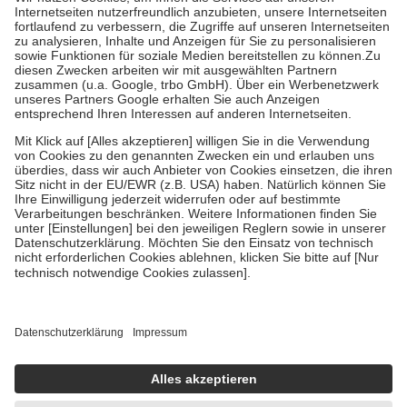
Kosten der Leistung zu entrichten.
Diese Regeln gelten grundsätzlich auch für Online-Apotheken.
Bei Heilmitteln und häuslicher Krankenpflege beträgt die
Zuzahlung zehn Prozent der Kosten sowie zehn Euro je
Verordnung.
Um das Engagement der Versicherten für ihre eigene Gesundheit zu
stärken und die besondere Stellung der Familie zu unterstützen,
fallen
keine Zuzahlungen
an bei:
• Kindern und Jugendlichen bis zum vollendeten 18. Lebensjahr
mit Ausnahme der Fahrkosten
• Untersuchungen zur Vorsorge und Früherkennung, die von der
GKV getragen werden
• empfohlenen Schutzimpfungen
• Harn- und Blutteststreifen
Wir nutzen Trusted Shops als unabhängigen Dienstleister für die
Einholung von Bewertungen. Trusted Shops hat Maßnahmen
getroffen, um sicherzustellen, dass es sich um echte Bewertungen
handelt. Mehr Informationen findest du hier:
https://help.etrusted.com/hc/de/articles/4419944605341
Einige Bilder und Inhalte wurden unter Zuhilfenahme künstlicher