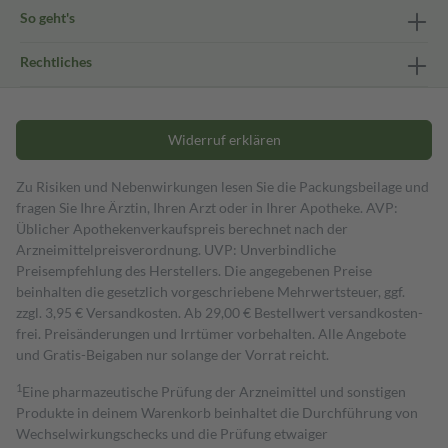
So geht's
Rechtliches
Widerruf erklären
Zu Risiken und Nebenwirkungen lesen Sie die Packungsbeilage und
fragen Sie Ihre Ärztin, Ihren Arzt oder in Ihrer Apotheke. AVP:
Üblicher Apothekenverkaufspreis berechnet nach der
Arzneimittelpreisverordnung. UVP: Unverbindliche
Preisempfehlung des Herstellers. Die angegebenen Preise
beinhalten die gesetzlich vorgeschriebene Mehrwertsteuer, ggf.
zzgl. 3,95 € Versandkosten. Ab 29,00 € Bestell­wert versand­kosten­
frei. Preisänderungen und Irrtümer vorbehalten. Alle Angebote
und Gratis-Beigaben nur solange der Vorrat reicht.
1
Eine pharmazeutische Prüfung der Arzneimittel und sonstigen
Produkte in deinem Warenkorb beinhaltet die Durchführung von
Wechselwirkungschecks und die Prüfung etwaiger