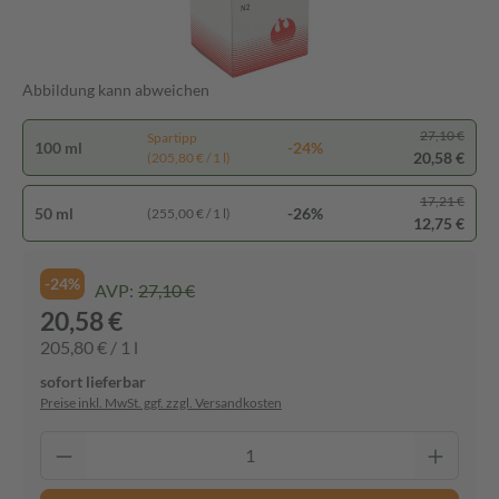
Abbildung kann abweichen
27,10 €
Spartipp
100 ml
-24%
20,58 €
(205,80 € / 1 l)
17,21 €
50 ml
-26%
(255,00 € / 1 l)
12,75 €
-24%
AVP:
27,10 €
20,58 €
205,80 € / 1 l
sofort lieferbar
Preise inkl. MwSt. ggf. zzgl. Versandkosten