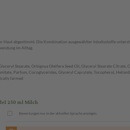
 Haut abgestimmt. Die Kombination ausgewählter Inhaltsstoffe unterstü
nwendung im Alltag.
 Glyceryl Stearate, Orbignya Oleifera Seed Oil, Glyceryl Stearate Citrate
lmitate, Parfum, Cocoglycerides, Glyceryl Caprylate, Tocopherol, Helia
ically farmed
l 250 ml Milch
Bewertungen nur in der aktuellen Sprache anzeigen.