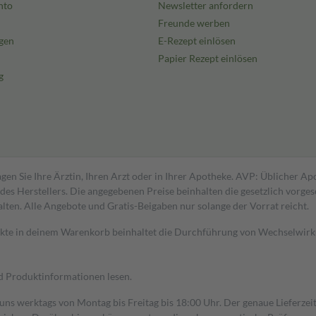
nto
Newsletter anfordern
Freunde werben
gen
E-Rezept einlösen
Papier Rezept einlösen
g
gen Sie Ihre Ärztin, Ihren Arzt oder in Ihrer Apotheke. AVP: Üblicher A
s Herstellers. Die angegebenen Preise beinhalten die gesetzlich vorgesc
alten. Alle Angebote und Gratis-Beigaben nur solange der Vorrat reicht.
dukte in deinem Warenkorb beinhaltet die Durchführung von Wechselwir
nd Produktinformationen lesen.
 uns werktags von Montag bis Freitag bis 18:00 Uhr. Der genaue Lieferze