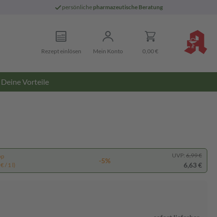
persönliche
pharmazeutische Beratung
Rezept einlösen
Mein Konto
0,00 €
Deine Vorteile
UVP:
6,99 €
pp
-5%
6,63 €
 / 1 l)