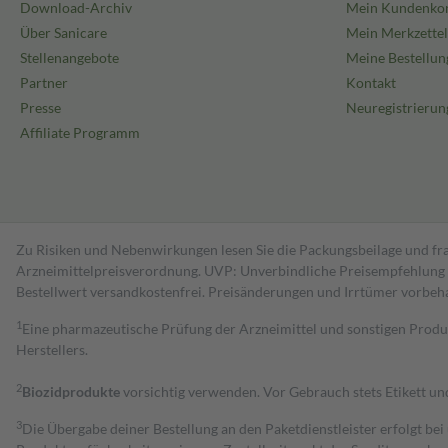
Download-Archiv
Mein Kundenko
Über Sanicare
Mein Merkzettel
Stellenangebote
Meine Bestellun
Partner
Kontakt
Presse
Neuregistrierun
Affiliate Programm
Zu Risiken und Nebenwirkungen lesen Sie die Packungsbeilage und fra
Arzneimittelpreisverordnung. UVP: Unverbindliche Preisempfehlung de
Bestell­wert versand­kosten­frei. Preisänderungen und Irrtümer vorbeh
1
Eine pharmazeutische Prüfung der Arzneimittel und sonstigen Pro
Herstellers.
2
Biozidprodukte
vorsichtig verwenden. Vor Gebrauch stets Etikett u
3
Die Übergabe deiner Bestellung an den Paketdienstleister erfolgt bei