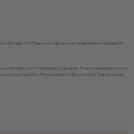
tzt die tägliche Pflege und trägt zu einem angenehmen Hautgefühl
, Cocos Nucifera Oil, Propylheptyl Caprylate, Prunus Amygdalus Dulcis
nthus Annuus Seed Oil, Phenoxyethanol, Benzoic Acid, Dehydroacetic