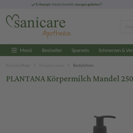
3
E-Rezept:
Heute bestellt,
morgen geliefert
Menü
Bestseller
Sparsets
Schmerzen & Ver
Körperpflege
Körpercreme
Bodylotion
PLANTANA Körpermilch Mandel 250