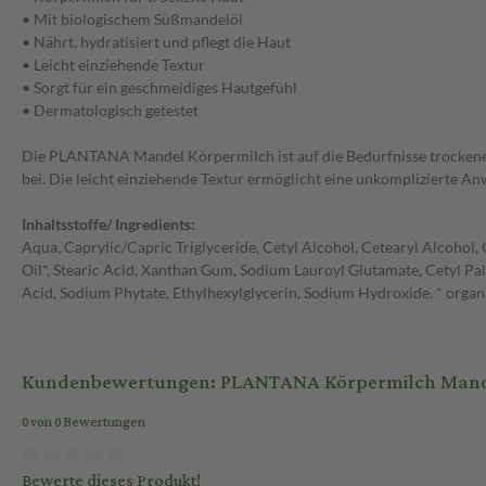
• Mit biologischem Süßmandelöl
• Nährt, hydratisiert und pflegt die Haut
• Leicht einziehende Textur
• Sorgt für ein geschmeidiges Hautgefühl
• Dermatologisch getestet
Die PLANTANA Mandel Körpermilch ist auf die Bedürfnisse trockener
bei. Die leicht einziehende Textur ermöglicht eine unkomplizierte A
Inhaltsstoffe/ Ingredients:
Aqua, Caprylic/Capric Triglyceride, Cetyl Alcohol, Cetearyl Alcohol,
Oil*, Stearic Acid, Xanthan Gum, Sodium Lauroyl Glutamate, Cetyl Pa
Acid, Sodium Phytate, Ethylhexylglycerin, Sodium Hydroxide. * organ
Kundenbewertungen: PLANTANA Körpermilch Mande
0 von 0 Bewertungen
Bewerte dieses Produkt!