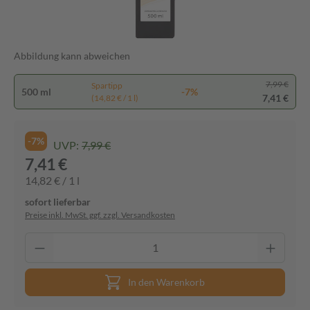
Abbildung kann abweichen
7,99 €
Spartipp
500 ml
-7%
7,41 €
(14,82 € / 1 l)
-7%
UVP:
7,99 €
7,41 €
14,82 € / 1 l
sofort lieferbar
Preise inkl. MwSt. ggf. zzgl. Versandkosten
In den Warenkorb