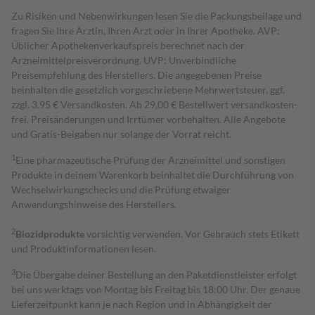
Zu Risiken und Nebenwirkungen lesen Sie die Packungsbeilage und
fragen Sie Ihre Ärztin, Ihren Arzt oder in Ihrer Apotheke. AVP:
Üblicher Apothekenverkaufspreis berechnet nach der
Arzneimittelpreisverordnung. UVP: Unverbindliche
Preisempfehlung des Herstellers. Die angegebenen Preise
beinhalten die gesetzlich vorgeschriebene Mehrwertsteuer, ggf.
zzgl. 3,95 € Versandkosten. Ab 29,00 € Bestell­wert versand­kosten­
frei. Preisänderungen und Irrtümer vorbehalten. Alle Angebote
und Gratis-Beigaben nur solange der Vorrat reicht.
1
Eine pharmazeutische Prüfung der Arzneimittel und sonstigen
Produkte in deinem Warenkorb beinhaltet die Durchführung von
Wechselwirkungschecks und die Prüfung etwaiger
Anwendungshinweise des Herstellers.
2
Biozidprodukte
vorsichtig verwenden. Vor Gebrauch stets Etikett
und Produktinformationen lesen.
3
Die Übergabe deiner Bestellung an den Paketdienstleister erfolgt
bei uns werktags von Montag bis Freitag bis 18:00 Uhr. Der genaue
Lieferzeitpunkt kann je nach Region und in Abhängigkeit der