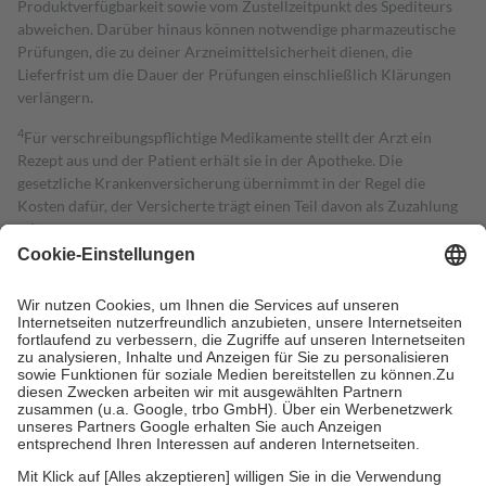
Produktverfügbarkeit sowie vom Zustellzeitpunkt des Spediteurs
abweichen. Darüber hinaus können notwendige pharmazeutische
Prüfungen, die zu deiner Arzneimittelsicherheit dienen, die
Lieferfrist um die Dauer der Prüfungen einschließlich Klärungen
verlängern.
4
Für verschreibungspflichtige Medikamente stellt der Arzt ein
Rezept aus und der Patient erhält sie in der Apotheke. Die
gesetzliche Krankenversicherung übernimmt in der Regel die
Kosten dafür, der Versicherte trägt einen Teil davon als Zuzahlung
mit.
Grundsätzlich leisten Mitglieder Zuzahlungen in Höhe von zehn
Prozent des Abgabepreises,
mindestens
jedoch
fünf Euro
und
höchstens zehn Euro.
Es sind jedoch nie mehr als die tatsächlichen
Kosten der Leistung zu entrichten.
Diese Regeln gelten grundsätzlich auch für Online-Apotheken.
Bei Heilmitteln und häuslicher Krankenpflege beträgt die
Zuzahlung zehn Prozent der Kosten sowie zehn Euro je
Verordnung.
Um das Engagement der Versicherten für ihre eigene Gesundheit zu
stärken und die besondere Stellung der Familie zu unterstützen,
fallen
keine Zuzahlungen
an bei: