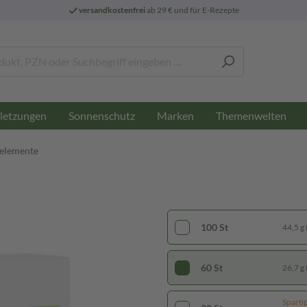
versandkostenfrei
ab 29 € und für E-Rezepte
letzungen
Sonnenschutz
Marken
Themenwelten
nelemente
100 St
44,5 g 
60 St
26,7 g 
Sparti