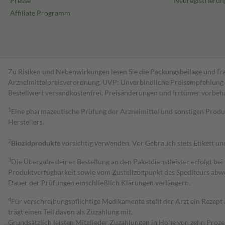
Presse
Neuregistrierun
Affiliate Programm
Zu Risiken und Nebenwirkungen lesen Sie die Packungsbeilage und fra
Arzneimittelpreisverordnung. UVP: Unverbindliche Preisempfehlung de
Bestell­wert versand­kosten­frei. Preisänderungen und Irrtümer vorbeh
1
Eine pharmazeutische Prüfung der Arzneimittel und sonstigen Pro
Herstellers.
2
Biozidprodukte
vorsichtig verwenden. Vor Gebrauch stets Etikett u
3
Die Übergabe deiner Bestellung an den Paketdienstleister erfolgt bei
Produktverfügbarkeit sowie vom Zustellzeitpunkt des Spediteurs abwe
Dauer der Prüfungen einschließlich Klärungen verlängern.
4
Für verschreibungspflichtige Medikamente stellt der Arzt ein Rezept 
trägt einen Teil davon als Zuzahlung mit.
Grundsätzlich leisten Mitglieder Zuzahlungen in Höhe von zehn Proz