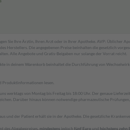
g
gen Sie Ihre Ärztin, Ihren Arzt oder in Ihrer Apotheke. AVP: Üblicher A
s Herstellers. Die angegebenen Preise beinhalten die gesetzlich vorgesc
alten. Alle Angebote und Gratis-Beigaben nur solange der Vorrat reicht.
dukte in deinem Warenkorb beinhaltet die Durchführung von Wechselwir
nd Produktinformationen lesen.
 uns werktags von Montag bis Freitag bis 18:00 Uhr. Der genaue Lieferze
ichen. Darüber hinaus können notwendige pharmazeutische Prüfungen, die
aus und der Patient erhält sie in der Apotheke. Die gesetzliche Krankenv
ent des Abgabepreises,
mindestens
jedoch
fünf Euro
und
höchstens zehn 