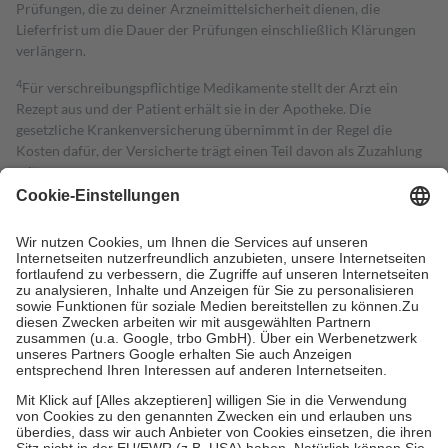
Prüfungen, die zu deiner Arzneimittelsicherheit dienen, die
Lieferfrist um die Dauer der Prüfungen einschließlich Klärungen
verlängern.
4
Für verschreibungspflichtige Medikamente stellt der Arzt ein
Rezept aus und der Patient erhält sie in der Apotheke. Die
gesetzliche Krankenversicherung übernimmt in der Regel die
Kosten dafür, der Versicherte trägt einen Teil davon als Zuzahlung
mit.
Grundsätzlich leisten Mitglieder Zuzahlungen in Höhe von zehn
Prozent des Abgabepreises,
mindestens
jedoch
fünf Euro
und
höchstens zehn Euro.
Es sind jedoch nie mehr als die tatsächlichen
Kosten der Leistung zu entrichten.
Diese Regeln gelten grundsätzlich auch für Online-Apotheken.
Bei Heilmitteln und häuslicher Krankenpflege beträgt die
Zuzahlung zehn Prozent der Kosten sowie zehn Euro je
Verordnung.
Um das Engagement der Versicherten für ihre eigene Gesundheit zu
stärken und die besondere Stellung der Familie zu unterstützen,
fallen
keine Zuzahlungen
an bei:
• Kindern und Jugendlichen bis zum vollendeten 18. Lebensjahr
mit Ausnahme der Fahrkosten