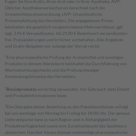
fragen Sie Ihre Ärztin, Ihren Arzt oder in Ihrer Apotheke. AVP:
Üblicher Apothekenverkaufspreis berechnet nach der
Arzneimittelpreisverordnung. UVP: Unverbindliche
Preisempfehlung des Herstellers. Die angegebenen Preise
beinhalten die gesetzlich vorgeschriebene Mehrwertsteuer, ggf.
zzgl. 3,95 € Versandkosten. Ab 29,00 € Bestell­wert versand­kosten­
frei. Preisänderungen und Irrtümer vorbehalten. Alle Angebote
und Gratis-Beigaben nur solange der Vorrat reicht.
1
Eine pharmazeutische Prüfung der Arzneimittel und sonstigen
Produkte in deinem Warenkorb beinhaltet die Durchführung von
Wechselwirkungschecks und die Prüfung etwaiger
Anwendungshinweise des Herstellers.
2
Biozidprodukte
vorsichtig verwenden. Vor Gebrauch stets Etikett
und Produktinformationen lesen.
3
Die Übergabe deiner Bestellung an den Paketdienstleister erfolgt
bei uns werktags von Montag bis Freitag bis 18:00 Uhr. Der genaue
Lieferzeitpunkt kann je nach Region und in Abhängigkeit der
Produktverfügbarkeit sowie vom Zustellzeitpunkt des Spediteurs
abweichen. Darüber hinaus können notwendige pharmazeutische