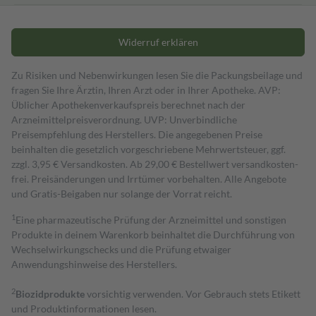
Widerruf erklären
Zu Risiken und Nebenwirkungen lesen Sie die Packungsbeilage und
fragen Sie Ihre Ärztin, Ihren Arzt oder in Ihrer Apotheke. AVP:
Üblicher Apothekenverkaufspreis berechnet nach der
Arzneimittelpreisverordnung. UVP: Unverbindliche
Preisempfehlung des Herstellers. Die angegebenen Preise
beinhalten die gesetzlich vorgeschriebene Mehrwertsteuer, ggf.
zzgl. 3,95 € Versandkosten. Ab 29,00 € Bestell­wert versand­kosten­
frei. Preisänderungen und Irrtümer vorbehalten. Alle Angebote
und Gratis-Beigaben nur solange der Vorrat reicht.
1
Eine pharmazeutische Prüfung der Arzneimittel und sonstigen
Produkte in deinem Warenkorb beinhaltet die Durchführung von
Wechselwirkungschecks und die Prüfung etwaiger
Anwendungshinweise des Herstellers.
2
Biozidprodukte
vorsichtig verwenden. Vor Gebrauch stets Etikett
und Produktinformationen lesen.