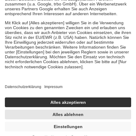
Verordnung.
Um das Engagement der Versicherten für ihre eigene Gesundheit zu
stärken und die besondere Stellung der Familie zu unterstützen,
fallen
keine Zuzahlungen
an bei:
• Kindern und Jugendlichen bis zum vollendeten 18. Lebensjahr
mit Ausnahme der Fahrkosten
• Untersuchungen zur Vorsorge und Früherkennung, die von der
GKV getragen werden
• empfohlenen Schutzimpfungen
• Harn- und Blutteststreifen
Wir nutzen Trusted Shops als unabhängigen Dienstleister für die
Einholung von Bewertungen. Trusted Shops hat Maßnahmen
getroffen, um sicherzustellen, dass es sich um echte Bewertungen
handelt. Mehr Informationen findest du hier:
https://help.etrusted.com/hc/de/articles/4419944605341
Einige Bilder und Inhalte wurden unter Zuhilfenahme künstlicher
Intelligenz erstellt.
UVP:
29,90 €