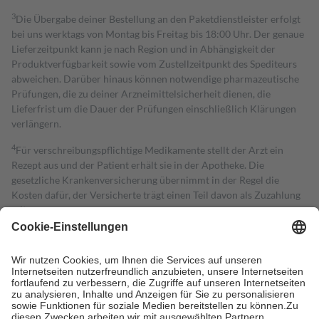
3
Die Übergabe deiner Bestellung an den Paketdienstleister erfolgt
bei uns werktags von Montag bis Freitag bis 18:00 Uhr. Der genaue
Lieferzeitpunkt kann je nach Region und in Abhängigkeit der
Produktverfügbarkeit sowie vom Zustellzeitpunkt des Spediteurs
abweichen. Darüber hinaus können notwendige pharmazeutische
Prüfungen, die zu deiner Arzneimittelsicherheit dienen, die
Lieferfrist um die Dauer der Prüfungen einschließlich Klärungen
verlängern.
4
Für verschreibungspflichtige Medikamente stellt der Arzt ein
Rezept aus und der Patient erhält sie in der Apotheke. Die
gesetzliche Krankenversicherung übernimmt in der Regel die
Kosten dafür, der Versicherte trägt einen Teil davon als Zuzahlung
mit.
Grundsätzlich leisten Mitglieder Zuzahlungen in Höhe von zehn
Prozent des Abgabepreises,
mindestens
jedoch
fünf Euro
und
höchstens zehn Euro.
Es sind jedoch nie mehr als die tatsächlichen
Kosten der Leistung zu entrichten.
Diese Regeln gelten grundsätzlich auch für Online-Apotheken.
Bei Heilmitteln und häuslicher Krankenpflege beträgt die
Zuzahlung zehn Prozent der Kosten sowie zehn Euro je