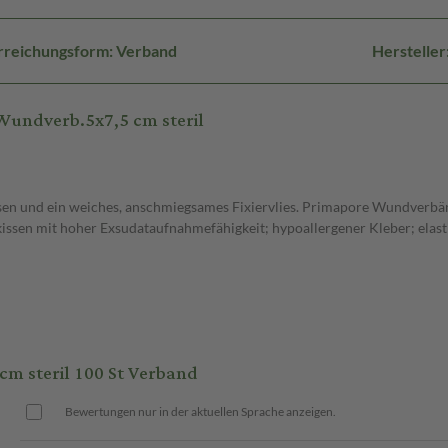
rreichungsform: Verband
Herstelle
undverb.5x7,5 cm steril
n und ein weiches, anschmiegsames Fixiervlies. Primapore Wundverbänd
kissen mit hoher Exsudataufnahmefähigkeit; hypoallergener Kleber; elas
 steril 100 St Verband
Bewertungen nur in der aktuellen Sprache anzeigen.