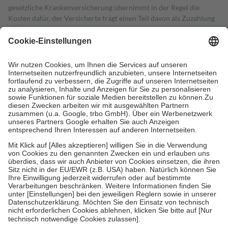
gesetzliche Krankenversicherung übernimmt in der Regel die
Kosten dafür, der Versicherte trägt einen Teil davon als Zuzahlung
mit.
Grundsätzlich leisten Mitglieder Zuzahlungen in Höhe von zehn
Prozent des Abgabepreises,
mindestens
jedoch
fünf Euro
und
höchstens zehn Euro.
Es sind jedoch nie mehr als die tatsächlichen
Kosten der Leistung zu entrichten.
Diese Regeln gelten grundsätzlich auch für Online-Apotheken.
Bei Heilmitteln und häuslicher Krankenpflege beträgt die
Zuzahlung zehn Prozent der Kosten sowie zehn Euro je
Verordnung.
Um das Engagement der Versicherten für ihre eigene Gesundheit zu
stärken und die besondere Stellung der Familie zu unterstützen,
fallen
keine Zuzahlungen
an bei:
• Kindern und Jugendlichen bis zum vollendeten 18. Lebensjahr
mit Ausnahme der Fahrkosten
• Untersuchungen zur Vorsorge und Früherkennung, die von der
GKV getragen werden
• empfohlenen Schutzimpfungen
• Harn- und Blutteststreifen