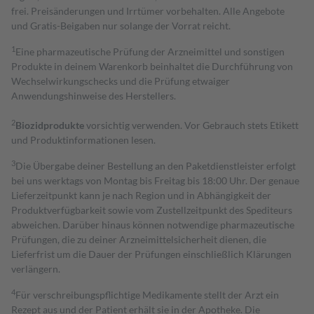
frei. Preisänderungen und Irrtümer vorbehalten. Alle Angebote
und Gratis-Beigaben nur solange der Vorrat reicht.
1
Eine pharmazeutische Prüfung der Arzneimittel und sonstigen
Produkte in deinem Warenkorb beinhaltet die Durchführung von
Wechselwirkungschecks und die Prüfung etwaiger
Anwendungshinweise des Herstellers.
2
Biozidprodukte
vorsichtig verwenden. Vor Gebrauch stets Etikett
und Produktinformationen lesen.
3
Die Übergabe deiner Bestellung an den Paketdienstleister erfolgt
bei uns werktags von Montag bis Freitag bis 18:00 Uhr. Der genaue
Lieferzeitpunkt kann je nach Region und in Abhängigkeit der
Produktverfügbarkeit sowie vom Zustellzeitpunkt des Spediteurs
abweichen. Darüber hinaus können notwendige pharmazeutische
Prüfungen, die zu deiner Arzneimittelsicherheit dienen, die
Lieferfrist um die Dauer der Prüfungen einschließlich Klärungen
verlängern.
4
Für verschreibungspflichtige Medikamente stellt der Arzt ein
Rezept aus und der Patient erhält sie in der Apotheke. Die