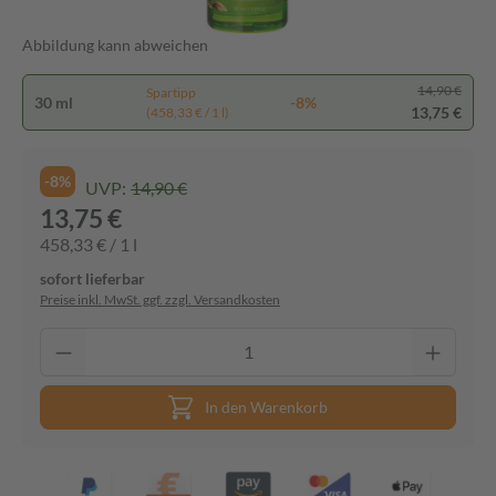
Abbildung kann abweichen
14,90 €
Spartipp
30 ml
-8%
13,75 €
(458,33 € / 1 l)
-8%
UVP:
14,90 €
13,75 €
458,33 € / 1 l
sofort lieferbar
Preise inkl. MwSt. ggf. zzgl. Versandkosten
In den Warenkorb