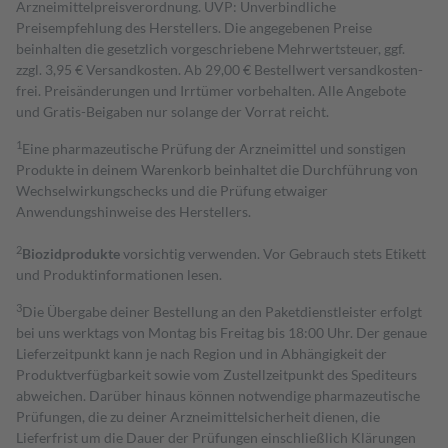
Arzneimittelpreisverordnung. UVP: Unverbindliche
Preisempfehlung des Herstellers. Die angegebenen Preise
beinhalten die gesetzlich vorgeschriebene Mehrwertsteuer, ggf.
zzgl. 3,95 € Versandkosten. Ab 29,00 € Bestell­wert versand­kosten­
frei. Preisänderungen und Irrtümer vorbehalten. Alle Angebote
und Gratis-Beigaben nur solange der Vorrat reicht.
1
Eine pharmazeutische Prüfung der Arzneimittel und sonstigen
Produkte in deinem Warenkorb beinhaltet die Durchführung von
Wechselwirkungschecks und die Prüfung etwaiger
Anwendungshinweise des Herstellers.
2
Biozidprodukte
vorsichtig verwenden. Vor Gebrauch stets Etikett
und Produktinformationen lesen.
3
Die Übergabe deiner Bestellung an den Paketdienstleister erfolgt
bei uns werktags von Montag bis Freitag bis 18:00 Uhr. Der genaue
Lieferzeitpunkt kann je nach Region und in Abhängigkeit der
Produktverfügbarkeit sowie vom Zustellzeitpunkt des Spediteurs
abweichen. Darüber hinaus können notwendige pharmazeutische
Prüfungen, die zu deiner Arzneimittelsicherheit dienen, die
Lieferfrist um die Dauer der Prüfungen einschließlich Klärungen