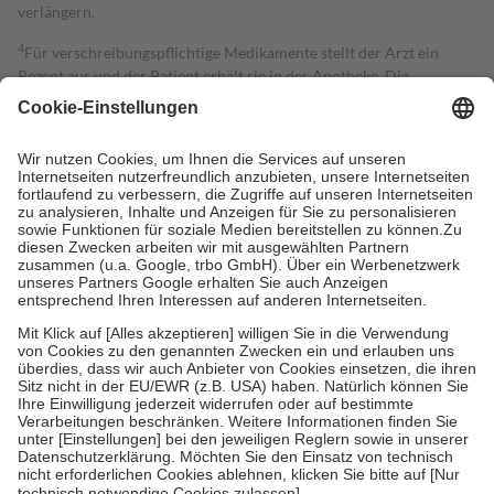
verlängern.
4
Für verschreibungspflichtige Medikamente stellt der Arzt ein
Rezept aus und der Patient erhält sie in der Apotheke. Die
gesetzliche Krankenversicherung übernimmt in der Regel die
Kosten dafür, der Versicherte trägt einen Teil davon als Zuzahlung
mit.
Grundsätzlich leisten Mitglieder Zuzahlungen in Höhe von zehn
Prozent des Abgabepreises,
mindestens
jedoch
fünf Euro
und
höchstens zehn Euro.
Es sind jedoch nie mehr als die tatsächlichen
Kosten der Leistung zu entrichten.
Diese Regeln gelten grundsätzlich auch für Online-Apotheken.
Bei Heilmitteln und häuslicher Krankenpflege beträgt die
Zuzahlung zehn Prozent der Kosten sowie zehn Euro je
Verordnung.
Um das Engagement der Versicherten für ihre eigene Gesundheit zu
stärken und die besondere Stellung der Familie zu unterstützen,
fallen
keine Zuzahlungen
an bei:
• Kindern und Jugendlichen bis zum vollendeten 18. Lebensjahr
mit Ausnahme der Fahrkosten
• Untersuchungen zur Vorsorge und Früherkennung, die von der
GKV getragen werden