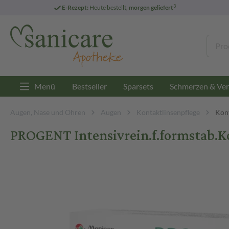
3
E-Rezept:
Heute bestellt,
morgen geliefert
Menü
Bestseller
Sparsets
Schmerzen & Ver
Augen, Nase und Ohren
Augen
Kontaktlinsenpflege
Kont
PROGENT Intensivrein.f.formstab.K