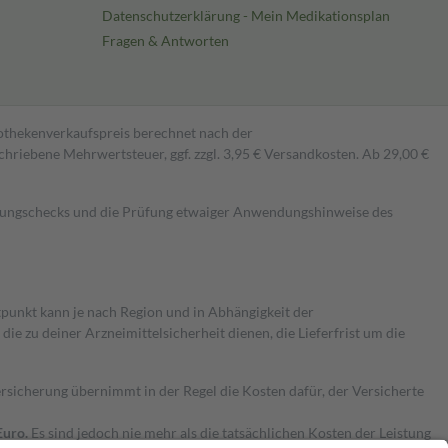
Datenschutzerklärung - Mein Medikationsplan
Fragen & Antworten
pothekenverkaufspreis berechnet nach der
hriebene Mehrwertsteuer, ggf. zzgl. 3,95 € Versandkosten. Ab 29,00 €
kungschecks und die Prüfung etwaiger Anwendungshinweise des
itpunkt kann je nach Region und in Abhängigkeit der
 zu deiner Arzneimittelsicherheit dienen, die Lieferfrist um die
ersicherung übernimmt in der Regel die Kosten dafür, der Versicherte
Euro.
Es sind jedoch nie mehr als die tatsächlichen Kosten der Leistung