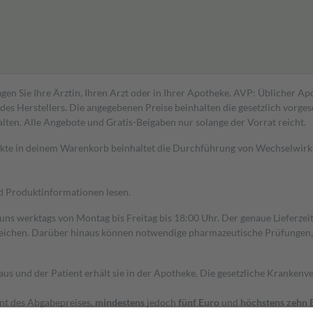
gen Sie Ihre Ärztin, Ihren Arzt oder in Ihrer Apotheke. AVP: Üblicher A
s Herstellers. Die angegebenen Preise beinhalten die gesetzlich vorgesc
alten. Alle Angebote und Gratis-Beigaben nur solange der Vorrat reicht.
dukte in deinem Warenkorb beinhaltet die Durchführung von Wechselwir
nd Produktinformationen lesen.
 uns werktags von Montag bis Freitag bis 18:00 Uhr. Der genaue Lieferze
ichen. Darüber hinaus können notwendige pharmazeutische Prüfungen, die
aus und der Patient erhält sie in der Apotheke. Die gesetzliche Krankenv
ent des Abgabepreises,
mindestens
jedoch
fünf Euro
und
höchstens zehn 