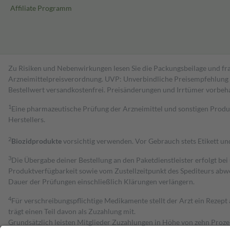
Affiliate Programm
Zu Risiken und Nebenwirkungen lesen Sie die Packungsbeilage und fra
Arzneimittelpreisverordnung. UVP: Unverbindliche Preisempfehlung de
Bestell­wert versand­kosten­frei. Preisänderungen und Irrtümer vorbeh
1
Eine pharmazeutische Prüfung der Arzneimittel und sonstigen Pro
Herstellers.
2
Biozidprodukte
vorsichtig verwenden. Vor Gebrauch stets Etikett u
3
Die Übergabe deiner Bestellung an den Paketdienstleister erfolgt bei
Produktverfügbarkeit sowie vom Zustellzeitpunkt des Spediteurs abwe
Dauer der Prüfungen einschließlich Klärungen verlängern.
4
Für verschreibungspflichtige Medikamente stellt der Arzt ein Rezept 
trägt einen Teil davon als Zuzahlung mit.
Grundsätzlich leisten Mitglieder Zuzahlungen in Höhe von zehn Proz