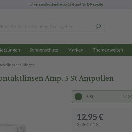
versandkostenfrei
ab 29 € und für E-Rezepte
letzungen
Sonnenschutz
Marken
Themenwelten
aktlinsenreininger
ontaktlinsen Amp. 5 St Ampullen
5 St
(2,59 € 
12,95 €
2,59 € / 1 St