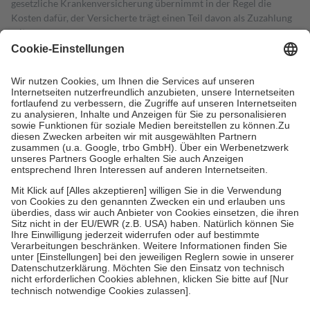
gesetzliche Krankenversicherung übernimmt in der Regel die
Kosten dafür, der Versicherte trägt einen Teil davon als Zuzahlung
mit.
Grundsätzlich leisten Mitglieder Zuzahlungen in Höhe von zehn
Prozent des Abgabepreises,
mindestens
jedoch
fünf Euro
und
höchstens zehn Euro.
Es sind jedoch nie mehr als die tatsächlichen
Kosten der Leistung zu entrichten.
Diese Regeln gelten grundsätzlich auch für Online-Apotheken.
Bei Heilmitteln und häuslicher Krankenpflege beträgt die
Zuzahlung zehn Prozent der Kosten sowie zehn Euro je
Verordnung.
Um das Engagement der Versicherten für ihre eigene Gesundheit zu
stärken und die besondere Stellung der Familie zu unterstützen,
fallen
keine Zuzahlungen
an bei:
• Kindern und Jugendlichen bis zum vollendeten 18. Lebensjahr
mit Ausnahme der Fahrkosten
• Untersuchungen zur Vorsorge und Früherkennung, die von der
GKV getragen werden
• empfohlenen Schutzimpfungen
• Harn- und Blutteststreifen
Wir nutzen Trusted Shops als unabhängigen Dienstleister für die