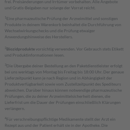
frei. Preisänderungen und Irrtümer vorbehalten. Alle Angebote
und Gratis-Beigaben nur solange der Vorrat reicht.
1
Eine pharmazeutische Prüfung der Arzneimittel und sonstigen
Produkte in deinem Warenkorb beinhaltet die Durchführung von
Wechselwirkungschecks und die Prüfung etwaiger
Anwendungshinweise des Herstellers.
2
Biozidprodukte
vorsichtig verwenden. Vor Gebrauch stets Etikett
und Produktinformationen lesen.
3
Die Übergabe deiner Bestellung an den Paketdienstleister erfolgt
bei uns werktags von Montag bis Freitag bis 18:00 Uhr. Der genaue
Lieferzeitpunkt kann je nach Region und in Abhängigkeit der
Produktverfügbarkeit sowie vom Zustellzeitpunkt des Spediteurs
abweichen. Darüber hinaus können notwendige pharmazeutische
Prüfungen, die zu deiner Arzneimittelsicherheit dienen, die
Lieferfrist um die Dauer der Prüfungen einschließlich Klärungen
verlängern.
4
Für verschreibungspflichtige Medikamente stellt der Arzt ein
Rezept aus und der Patient erhält sie in der Apotheke. Die