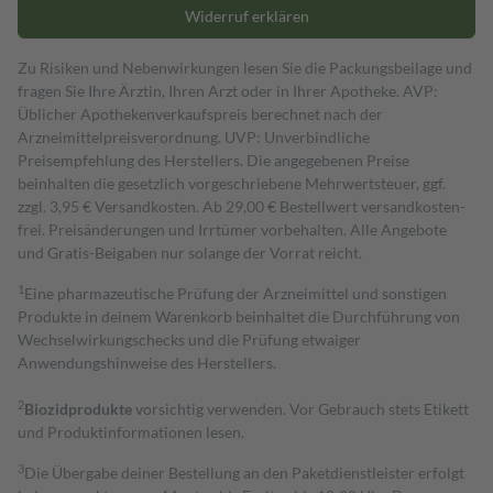
Widerruf erklären
Zu Risiken und Nebenwirkungen lesen Sie die Packungsbeilage und
fragen Sie Ihre Ärztin, Ihren Arzt oder in Ihrer Apotheke. AVP:
Üblicher Apothekenverkaufspreis berechnet nach der
Arzneimittelpreisverordnung. UVP: Unverbindliche
Preisempfehlung des Herstellers. Die angegebenen Preise
beinhalten die gesetzlich vorgeschriebene Mehrwertsteuer, ggf.
zzgl. 3,95 € Versandkosten. Ab 29,00 € Bestell­wert versand­kosten­
frei. Preisänderungen und Irrtümer vorbehalten. Alle Angebote
und Gratis-Beigaben nur solange der Vorrat reicht.
1
Eine pharmazeutische Prüfung der Arzneimittel und sonstigen
Produkte in deinem Warenkorb beinhaltet die Durchführung von
Wechselwirkungschecks und die Prüfung etwaiger
Anwendungshinweise des Herstellers.
2
Biozidprodukte
vorsichtig verwenden. Vor Gebrauch stets Etikett
und Produktinformationen lesen.
3
Die Übergabe deiner Bestellung an den Paketdienstleister erfolgt