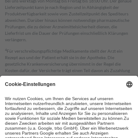
bei uns werktags von Montag bis Freitag bis 18:00 Uhr. Der genaue
Lieferzeitpunkt kann je nach Region und in Abhängigkeit der
Produktverfügbarkeit sowie vom Zustellzeitpunkt des Spediteurs
abweichen. Darüber hinaus können notwendige pharmazeutische
Prüfungen, die zu deiner Arzneimittelsicherheit dienen, die
Lieferfrist um die Dauer der Prüfungen einschließlich Klärungen
verlängern.
4
Für verschreibungspflichtige Medikamente stellt der Arzt ein
Rezept aus und der Patient erhält sie in der Apotheke. Die
gesetzliche Krankenversicherung übernimmt in der Regel die
Kosten dafür, der Versicherte trägt einen Teil davon als Zuzahlung
mit.
Grundsätzlich leisten Mitglieder Zuzahlungen in Höhe von zehn
Prozent des Abgabepreises,
mindestens
jedoch
fünf Euro
und
höchstens zehn Euro.
Es sind jedoch nie mehr als die tatsächlichen
Kosten der Leistung zu entrichten.
Diese Regeln gelten grundsätzlich auch für Online-Apotheken.
Bei Heilmitteln und häuslicher Krankenpflege beträgt die
Zuzahlung zehn Prozent der Kosten sowie zehn Euro je
Verordnung.
Um das Engagement der Versicherten für ihre eigene Gesundheit zu