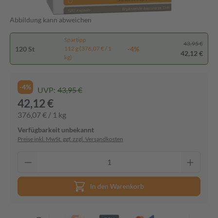
Abbildung kann abweichen
Spartipp
43,95 €
120 St
-4%
112 g (376,07 € / 1
42,12 €
kg)
-4%
UVP:
43,95 €
42,12 €
376,07 € / 1 kg
Verfügbarkeit unbekannt
Preise inkl. MwSt. ggf. zzgl. Versandkosten
In den Warenkorb