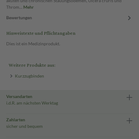
akuten und chronischen Stauungsödemen, Ulcera cruris und
Throm…
Mehr
Bewertungen
Hinweistexte und Pflichtangaben
Dies ist ein Medizinprodukt.
Weitere Produkte aus:
Kurzzugbinden
Versandarten
i.d.R. am nächsten Werktag
Zahlarten
sicher und bequem