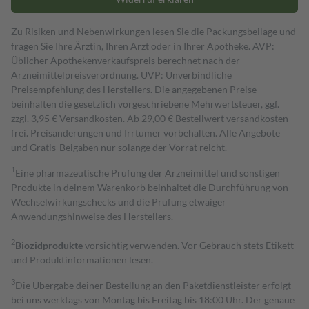
Zu Risiken und Nebenwirkungen lesen Sie die Packungsbeilage und
fragen Sie Ihre Ärztin, Ihren Arzt oder in Ihrer Apotheke. AVP:
Üblicher Apothekenverkaufspreis berechnet nach der
Arzneimittelpreisverordnung. UVP: Unverbindliche
Preisempfehlung des Herstellers. Die angegebenen Preise
beinhalten die gesetzlich vorgeschriebene Mehrwertsteuer, ggf.
zzgl. 3,95 € Versandkosten. Ab 29,00 € Bestell­wert versand­kosten­
frei. Preisänderungen und Irrtümer vorbehalten. Alle Angebote
und Gratis-Beigaben nur solange der Vorrat reicht.
1
Eine pharmazeutische Prüfung der Arzneimittel und sonstigen
Produkte in deinem Warenkorb beinhaltet die Durchführung von
Wechselwirkungschecks und die Prüfung etwaiger
Anwendungshinweise des Herstellers.
2
Biozidprodukte
vorsichtig verwenden. Vor Gebrauch stets Etikett
und Produktinformationen lesen.
3
Die Übergabe deiner Bestellung an den Paketdienstleister erfolgt
bei uns werktags von Montag bis Freitag bis 18:00 Uhr. Der genaue