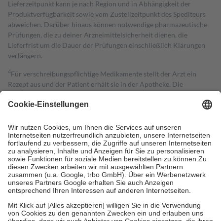
Lieferzeitpunkt kann je nach Region und in Abhängigkeit der
Produktverfügbarkeit sowie vom Zustellzeitpunkt des Spediteurs
abweichen. Darüber hinaus können notwendige pharmazeutische
Prüfungen, die zu deiner Arzneimittelsicherheit dienen, die
Lieferfrist um die Dauer der Prüfungen einschließlich Klärungen
verlängern.
4
Für verschreibungspflichtige Medikamente stellt der Arzt ein
Rezept aus und der Patient erhält sie in der Apotheke. Die
gesetzliche Krankenversicherung übernimmt in der Regel die
Kosten dafür, der Versicherte trägt einen Teil davon als Zuzahlung
mit.
Grundsätzlich leisten Mitglieder Zuzahlungen in Höhe von zehn
Prozent des Abgabepreises,
mindestens
jedoch
fünf Euro
und
höchstens zehn Euro.
Es sind jedoch nie mehr als die tatsächlichen
Kosten der Leistung zu entrichten.
Diese Regeln gelten grundsätzlich auch für Online-Apotheken.
Bei Heilmitteln und häuslicher Krankenpflege beträgt die
Zuzahlung zehn Prozent der Kosten sowie zehn Euro je
Verordnung.
Um das Engagement der Versicherten für ihre eigene Gesundheit zu
stärken und die besondere Stellung der Familie zu unterstützen,