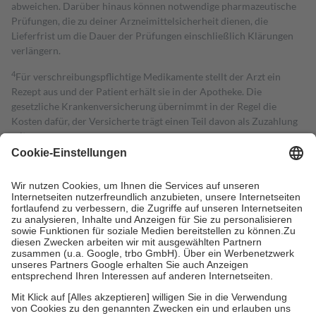
abweichen. Darüber hinaus können notwendige pharmazeutische
Prüfungen, die zu deiner Arzneimittelsicherheit dienen, die
Lieferfrist um die Dauer der Prüfungen einschließlich Klärungen
verlängern.
4
Für verschreibungspflichtige Medikamente stellt der Arzt ein
Rezept aus und der Patient erhält sie in der Apotheke. Die
gesetzliche Krankenversicherung übernimmt in der Regel die
Kosten dafür, der Versicherte trägt einen Teil davon als Zuzahlung
mit.
Grundsätzlich leisten Mitglieder Zuzahlungen in Höhe von zehn
Prozent des Abgabepreises,
mindestens
jedoch
fünf Euro
und
höchstens zehn Euro.
Es sind jedoch nie mehr als die tatsächlichen
Kosten der Leistung zu entrichten.
Diese Regeln gelten grundsätzlich auch für Online-Apotheken.
Bei Heilmitteln und häuslicher Krankenpflege beträgt die
Zuzahlung zehn Prozent der Kosten sowie zehn Euro je
Verordnung.
Um das Engagement der Versicherten für ihre eigene Gesundheit zu
stärken und die besondere Stellung der Familie zu unterstützen,
fallen
keine Zuzahlungen
an bei:
• Kindern und Jugendlichen bis zum vollendeten 18. Lebensjahr