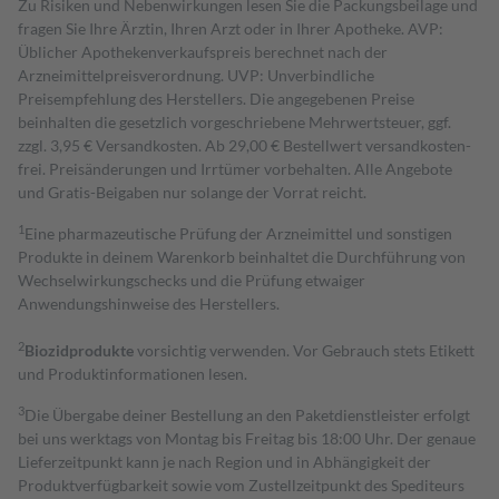
Zu Risiken und Nebenwirkungen lesen Sie die Packungsbeilage und
fragen Sie Ihre Ärztin, Ihren Arzt oder in Ihrer Apotheke. AVP:
Üblicher Apothekenverkaufspreis berechnet nach der
Arzneimittelpreisverordnung. UVP: Unverbindliche
Preisempfehlung des Herstellers. Die angegebenen Preise
beinhalten die gesetzlich vorgeschriebene Mehrwertsteuer, ggf.
zzgl. 3,95 € Versandkosten. Ab 29,00 € Bestell­wert versand­kosten­
frei. Preisänderungen und Irrtümer vorbehalten. Alle Angebote
und Gratis-Beigaben nur solange der Vorrat reicht.
1
Eine pharmazeutische Prüfung der Arzneimittel und sonstigen
Produkte in deinem Warenkorb beinhaltet die Durchführung von
Wechselwirkungschecks und die Prüfung etwaiger
Anwendungshinweise des Herstellers.
2
Biozidprodukte
vorsichtig verwenden. Vor Gebrauch stets Etikett
und Produktinformationen lesen.
3
Die Übergabe deiner Bestellung an den Paketdienstleister erfolgt
bei uns werktags von Montag bis Freitag bis 18:00 Uhr. Der genaue
Lieferzeitpunkt kann je nach Region und in Abhängigkeit der
Produktverfügbarkeit sowie vom Zustellzeitpunkt des Spediteurs