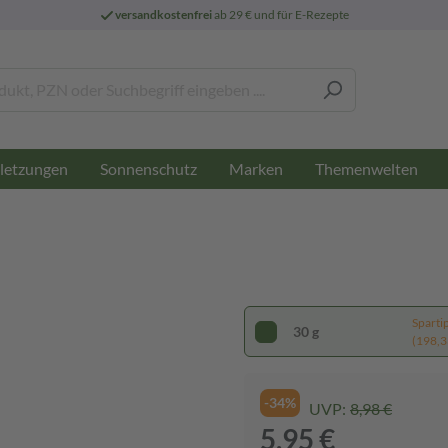
versandkostenfrei
ab 29 € und für E-Rezepte
letzungen
Sonnenschutz
Marken
Themenwelten
Sparti
30 g
(198,33
-34%
UVP:
8,98 €
5,95 €