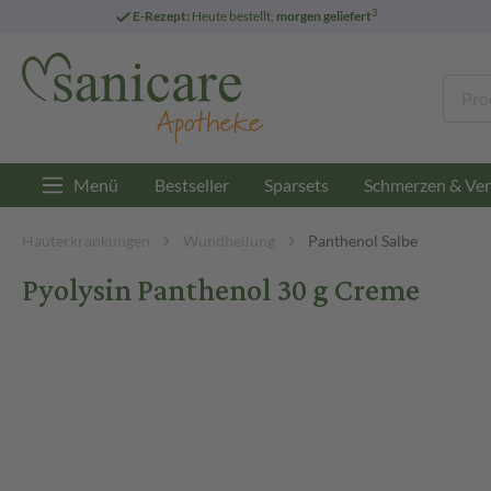
3
E-Rezept:
Heute bestellt,
morgen geliefert
Menü
Bestseller
Sparsets
Schmerzen & Ver
Hauterkrankungen
Wundheilung
Panthenol Salbe
Pyolysin Panthenol 30 g Creme