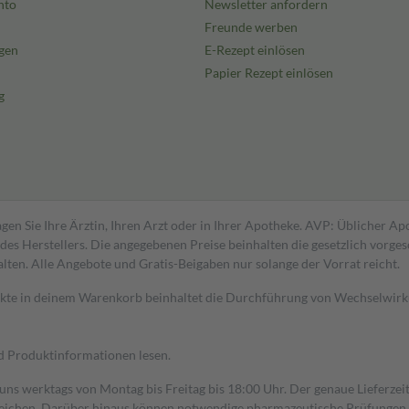
nto
Newsletter anfordern
Freunde werben
gen
E-Rezept einlösen
Papier Rezept einlösen
g
gen Sie Ihre Ärztin, Ihren Arzt oder in Ihrer Apotheke. AVP: Üblicher A
s Herstellers. Die angegebenen Preise beinhalten die gesetzlich vorgesc
alten. Alle Angebote und Gratis-Beigaben nur solange der Vorrat reicht.
dukte in deinem Warenkorb beinhaltet die Durchführung von Wechselwir
nd Produktinformationen lesen.
 uns werktags von Montag bis Freitag bis 18:00 Uhr. Der genaue Lieferze
ichen. Darüber hinaus können notwendige pharmazeutische Prüfungen, die