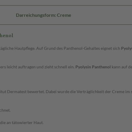
Darreichungsform: Creme
thenol
 tägliche Hautpflege. Auf Grund des Panthenol-Gehaltes eignet sich
Pyoly
s leicht auftragen und zieht schnell ein.
Pyolysin Panthenol
kann auf d
tut Dermatest bewertet. Dabei wurde die Verträglichkeit der Creme im
chnet.
die an tätowierter Haut.