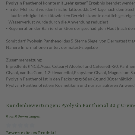
Pyolysin Panthenol
konnte mit
„sehr gutem“
Ergebnis beendet werden
- In der Mehrzahl wurden frische Tattoos d.h. 3-4 Tage nach dem Ste
- Hautfeuchtigkeit des tätowierten Bereichs konnte deutlich gesteige
- Wasserverlust wurde durch die Anwendung reduziert
- Regeneration der Barrierefunktion der geschädigten Haut (nach dem
Somit darf
Pyolysin Panthenol
das 5-Sterne Siegel von Dermatest trag
Nähere Informationen unter: dermatest-siegel.de
Zusammensetzung:
lngredlents (INCi):Aqua, Cetearyl Alcohol und Ceteareth-20, Panthenol
Glycol, xantha Gum, 1,2-Hexanediol,Propylene Glycol, Magnesium Sul
Pyolysin Panthenol ist in den Packungsgrößen 6g und 30g erhältlich.
Pyolysin Panthenol ist ein Kosmetikum und nur zur äußeren Anwen
Kundenbewertungen: Pyolysin Panthenol 30 g Crem
0 von 0 Bewertungen
Bewerte dieses Produkt!