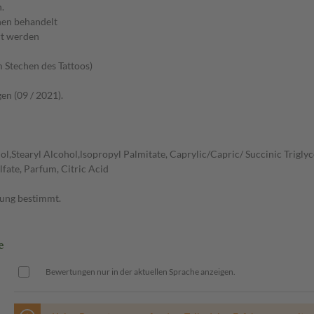
.
chen behandelt
rt werden
 Stechen des Tattoos)
en (09 / 2021).
,Stearyl Alcohol,lsopropyl Palmitate, Caprylic/Capric/ Succinic Triglyce
fate, Parfum, Citric Acid
dung bestimmt.
e
Bewertungen nur in der aktuellen Sprache anzeigen.