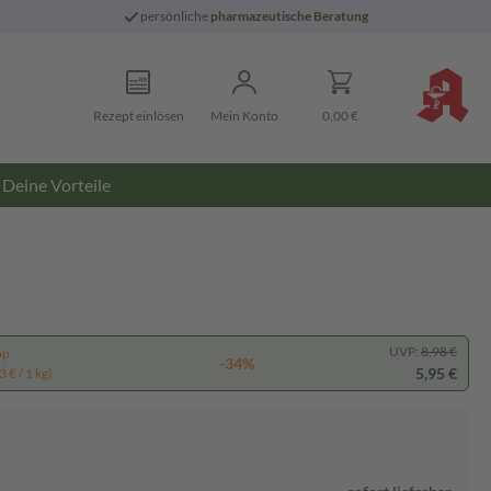
persönliche
pharmazeutische Beratung
Rezept einlösen
Mein Konto
0,00 €
Deine Vorteile
UVP:
8,98 €
pp
-34%
5,95 €
 € / 1 kg)