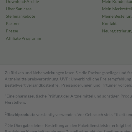
Download-Archiv
Mein Kundenko
Über Sanicare
Mein Merkzettel
Stellenangebote
Meine Bestellun
Partner
Kontakt
Presse
Neuregistrierun
Affiliate Programm
Zu Risiken und Nebenwirkungen lesen Sie die Packungsbeilage und fra
Arzneimittelpreisverordnung. UVP: Unverbindliche Preisempfehlung de
Bestell­wert versand­kosten­frei. Preisänderungen und Irrtümer vorbeh
1
Eine pharmazeutische Prüfung der Arzneimittel und sonstigen Pro
Herstellers.
2
Biozidprodukte
vorsichtig verwenden. Vor Gebrauch stets Etikett u
3
Die Übergabe deiner Bestellung an den Paketdienstleister erfolgt bei
Produktverfügbarkeit sowie vom Zustellzeitpunkt des Spediteurs abwe