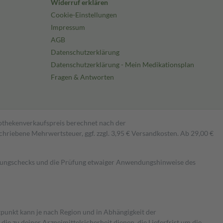
Widerruf erklären
Cookie-Einstellungen
Impressum
AGB
Datenschutzerklärung
Datenschutzerklärung - Mein Medikationsplan
Fragen & Antworten
pothekenverkaufspreis berechnet nach der
hriebene Mehrwertsteuer, ggf. zzgl. 3,95 € Versandkosten. Ab 29,00 €
kungschecks und die Prüfung etwaiger Anwendungshinweise des
itpunkt kann je nach Region und in Abhängigkeit der
 zu deiner Arzneimittelsicherheit dienen, die Lieferfrist um die