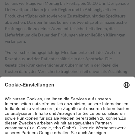
bei uns werktags von Montag bis Freitag bis 18:00 Uhr. Der genaue
Lieferzeitpunkt kann je nach Region und in Abhängigkeit der
Produktverfügbarkeit sowie vom Zustellzeitpunkt des Spediteurs
abweichen. Darüber hinaus können notwendige pharmazeutische
Prüfungen, die zu deiner Arzneimittelsicherheit dienen, die
Lieferfrist um die Dauer der Prüfungen einschließlich Klärungen
verlängern.
4
Für verschreibungspflichtige Medikamente stellt der Arzt ein
Rezept aus und der Patient erhält sie in der Apotheke. Die
gesetzliche Krankenversicherung übernimmt in der Regel die
Kosten dafür, der Versicherte trägt einen Teil davon als Zuzahlung
mit.
Grundsätzlich leisten Mitglieder Zuzahlungen in Höhe von zehn
Prozent des Abgabepreises,
mindestens
jedoch
fünf Euro
und
höchstens zehn Euro.
Es sind jedoch nie mehr als die tatsächlichen
Kosten der Leistung zu entrichten.
Diese Regeln gelten grundsätzlich auch für Online-Apotheken.
Bei Heilmitteln und häuslicher Krankenpflege beträgt die
Zuzahlung zehn Prozent der Kosten sowie zehn Euro je
Verordnung.
Um das Engagement der Versicherten für ihre eigene Gesundheit zu