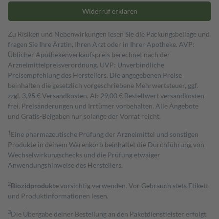
Widerruf erklären
Zu Risiken und Nebenwirkungen lesen Sie die Packungsbeilage und
fragen Sie Ihre Ärztin, Ihren Arzt oder in Ihrer Apotheke. AVP:
Üblicher Apothekenverkaufspreis berechnet nach der
Arzneimittelpreisverordnung. UVP: Unverbindliche
Preisempfehlung des Herstellers. Die angegebenen Preise
beinhalten die gesetzlich vorgeschriebene Mehrwertsteuer, ggf.
zzgl. 3,95 € Versandkosten. Ab 29,00 € Bestell­wert versand­kosten­
frei. Preisänderungen und Irrtümer vorbehalten. Alle Angebote
und Gratis-Beigaben nur solange der Vorrat reicht.
1
Eine pharmazeutische Prüfung der Arzneimittel und sonstigen
Produkte in deinem Warenkorb beinhaltet die Durchführung von
Wechselwirkungschecks und die Prüfung etwaiger
Anwendungshinweise des Herstellers.
2
Biozidprodukte
vorsichtig verwenden. Vor Gebrauch stets Etikett
und Produktinformationen lesen.
3
Die Übergabe deiner Bestellung an den Paketdienstleister erfolgt