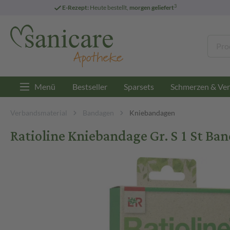
3
E-Rezept:
Heute bestellt,
morgen geliefert
Menü
Bestseller
Sparsets
Schmerzen & Ver
Verbandsmaterial
Bandagen
Kniebandagen
Ratioline Kniebandage Gr. S 1 St Ba