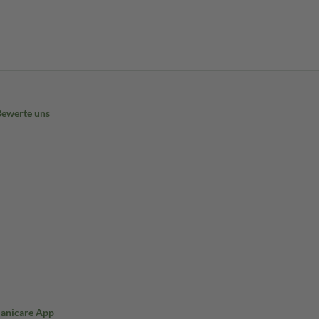
Bewerte uns
Sanicare App