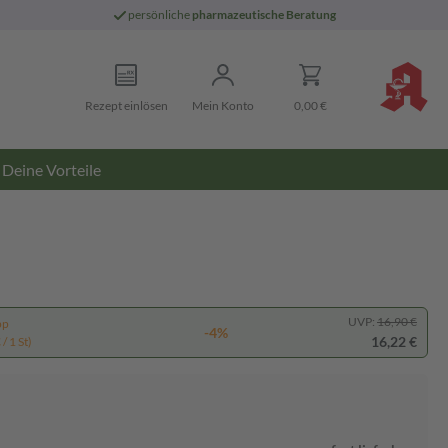
persönliche
pharmazeutische Beratung
Rezept einlösen
Mein Konto
0,00 €
Deine Vorteile
UVP:
16,90 €
pp
-4%
16,22 €
/ 1 St)