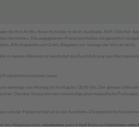
gen Sie Ihre Ärztin, Ihren Arzt oder in Ihrer Apotheke. AVP: Üblicher A
s Herstellers. Die angegebenen Preise beinhalten die gesetzlich vorgesc
alten. Alle Angebote und Gratis-Beigaben nur solange der Vorrat reicht.
dukte in deinem Warenkorb beinhaltet die Durchführung von Wechselwir
nd Produktinformationen lesen.
 uns werktags von Montag bis Freitag bis 18:00 Uhr. Der genaue Lieferze
ichen. Darüber hinaus können notwendige pharmazeutische Prüfungen, die
aus und der Patient erhält sie in der Apotheke. Die gesetzliche Krankenv
ent des Abgabepreises,
mindestens
jedoch
fünf Euro
und
höchstens zehn 