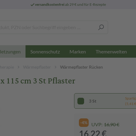
versandkostenfrei
ab 29 € und für E-Rezepte
Sonnenschutz
Marken
Themenwelten
letzungen
herapie
Wärmepflaster
Wärmepflaster Rücken
 115 cm 3 St Pflaster
Sparti
3 St
(5,41 € 
-4%
UVP:
16,90 €
16,22 €