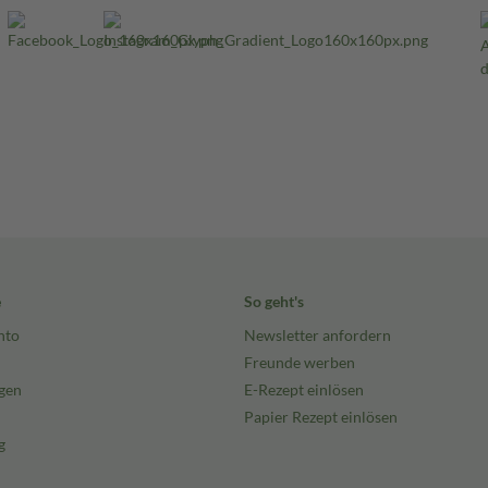
e
So geht's
nto
Newsletter anfordern
Freunde werben
gen
E-Rezept einlösen
Papier Rezept einlösen
g