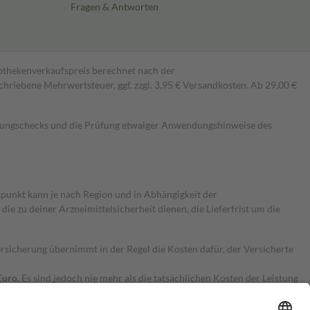
Fragen & Antworten
pothekenverkaufspreis berechnet nach der
hriebene Mehrwertsteuer, ggf. zzgl. 3,95 € Versandkosten. Ab 29,00 €
kungschecks und die Prüfung etwaiger Anwendungshinweise des
itpunkt kann je nach Region und in Abhängigkeit der
 zu deiner Arzneimittelsicherheit dienen, die Lieferfrist um die
ersicherung übernimmt in der Regel die Kosten dafür, der Versicherte
Euro.
Es sind jedoch nie mehr als die tatsächlichen Kosten der Leistung