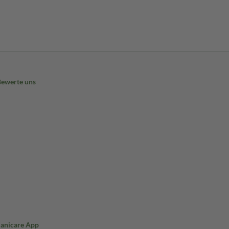
Bewerte uns
Sanicare App