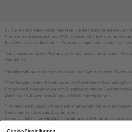
Zu Risiken und Nebenwirkungen lesen Sie die Packungsbeilage und fra
Arzneimittelpreisverordnung. UVP: Unverbindliche Preisempfehlung de
Bestell­wert versand­kosten­frei. Preisänderungen und Irrtümer vorbeh
1
Eine pharmazeutische Prüfung der Arzneimittel und sonstigen Pro
Herstellers.
2
Biozidprodukte
vorsichtig verwenden. Vor Gebrauch stets Etikett u
3
Die Übergabe deiner Bestellung an den Paketdienstleister erfolgt bei
Produktverfügbarkeit sowie vom Zustellzeitpunkt des Spediteurs abwe
Dauer der Prüfungen einschließlich Klärungen verlängern.
4
Für verschreibungspflichtige Medikamente stellt der Arzt ein Rezept 
trägt einen Teil davon als Zuzahlung mit.
Grundsätzlich leisten Mitglieder Zuzahlungen in Höhe von zehn Proz
zu entrichten.
Diese Regeln gelten grundsätzlich auch für Online-Apotheken.