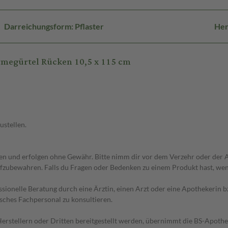
Darreichungsform: Pflaster
Her
rmegürtel Rücken 10,5 x 115 cm
ustellen.
 und erfolgen ohne Gewähr. Bitte nimm dir vor dem Verzehr oder der An
fzubewahren. Falls du Fragen oder Bedenken zu einem Produkt hast, wende
essionelle Beratung durch eine Ärztin, einen Arzt oder eine Apothekerin
sches Fachpersonal zu konsultieren.
n Herstellern oder Dritten bereitgestellt werden, übernimmt die BS-Apot