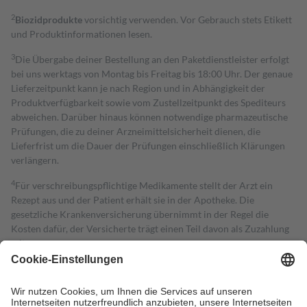
2
Biozidprodukte
vorsichtig verwenden. Vor Gebrauch stets Etikett
und Produktinformationen lesen.
3
Die Übergabe deiner Bestellung an den Paketdienstleister erfolgt
bei uns werktags von Montag bis Freitag bis 18:00 Uhr. Der genaue
Lieferzeitpunkt kann je nach Region und in Abhängigkeit der
Produktverfügbarkeit sowie vom Zustellzeitpunkt des Spediteurs
abweichen. Darüber hinaus können notwendige pharmazeutische
Prüfungen, die zu deiner Arzneimittelsicherheit dienen, die
Lieferfrist um die Dauer der Prüfungen einschließlich Klärungen
verlängern.
4
Für verschreibungspflichtige Medikamente stellt der Arzt ein
Rezept aus und der Patient erhält sie in der Apotheke. Die
gesetzliche Krankenversicherung übernimmt in der Regel die
Kosten dafür, der Versicherte trägt einen Teil davon als Zuzahlung
mit.
Grundsätzlich leisten Mitglieder Zuzahlungen in Höhe von zehn
Prozent des Abgabepreises,
mindestens
jedoch
fünf Euro
und
höchstens zehn Euro.
Es sind jedoch nie mehr als die tatsächlichen
Kosten der Leistung zu entrichten.