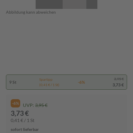
Abbildung kann abweichen
3,95 €
Spartipp
9 St
-6%
3,73 €
(0,41 € / 1 St)
-6%
UVP:
3,95 €
3,73 €
0,41 € / 1 St
sofort lieferbar