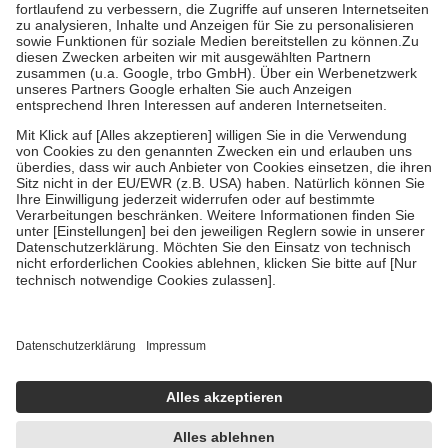
Diese Regeln gelten grundsätzlich auch für Online-Apotheken.
Bei Heilmitteln und häuslicher Krankenpflege beträgt die
Zuzahlung zehn Prozent der Kosten sowie zehn Euro je
Verordnung.
Um das Engagement der Versicherten für ihre eigene Gesundheit zu
stärken und die besondere Stellung der Familie zu unterstützen,
fallen
keine Zuzahlungen
an bei:
• Kindern und Jugendlichen bis zum vollendeten 18. Lebensjahr
mit Ausnahme der Fahrkosten
• Untersuchungen zur Vorsorge und Früherkennung, die von der
GKV getragen werden
• empfohlenen Schutzimpfungen
• Harn- und Blutteststreifen
Wir nutzen Trusted Shops als unabhängigen Dienstleister für die
Einholung von Bewertungen. Trusted Shops hat Maßnahmen
getroffen, um sicherzustellen, dass es sich um echte Bewertungen
handelt. Mehr Informationen findest du hier:
https://help.etrusted.com/hc/de/articles/4419944605341
Einige Bilder und Inhalte wurden unter Zuhilfenahme künstlicher
Intelligenz erstellt.