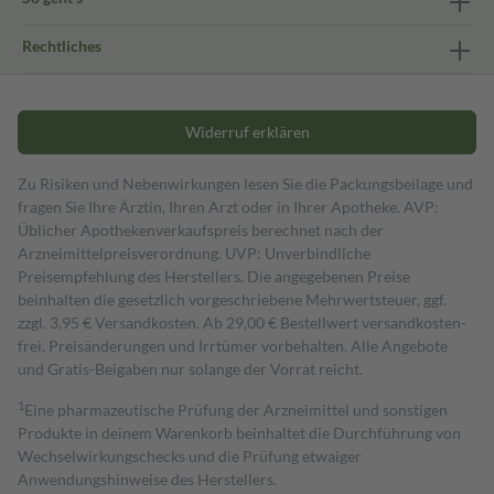
Rechtliches
Widerruf erklären
Zu Risiken und Nebenwirkungen lesen Sie die Packungsbeilage und
fragen Sie Ihre Ärztin, Ihren Arzt oder in Ihrer Apotheke. AVP:
Üblicher Apothekenverkaufspreis berechnet nach der
Arzneimittelpreisverordnung. UVP: Unverbindliche
Preisempfehlung des Herstellers. Die angegebenen Preise
beinhalten die gesetzlich vorgeschriebene Mehrwertsteuer, ggf.
zzgl. 3,95 € Versandkosten. Ab 29,00 € Bestell­wert versand­kosten­
frei. Preisänderungen und Irrtümer vorbehalten. Alle Angebote
und Gratis-Beigaben nur solange der Vorrat reicht.
1
Eine pharmazeutische Prüfung der Arzneimittel und sonstigen
Produkte in deinem Warenkorb beinhaltet die Durchführung von
Wechselwirkungschecks und die Prüfung etwaiger
Anwendungshinweise des Herstellers.