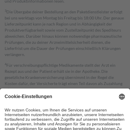
und Produktinformationen lesen.
3
Die Übergabe deiner Bestellung an den Paketdienstleister erfolgt
bei uns werktags von Montag bis Freitag bis 18:00 Uhr. Der genaue
Lieferzeitpunkt kann je nach Region und in Abhängigkeit der
Produktverfügbarkeit sowie vom Zustellzeitpunkt des Spediteurs
abweichen. Darüber hinaus können notwendige pharmazeutische
Prüfungen, die zu deiner Arzneimittelsicherheit dienen, die
Lieferfrist um die Dauer der Prüfungen einschließlich Klärungen
verlängern.
4
Für verschreibungspflichtige Medikamente stellt der Arzt ein
Rezept aus und der Patient erhält sie in der Apotheke. Die
gesetzliche Krankenversicherung übernimmt in der Regel die
Kosten dafür, der Versicherte trägt einen Teil davon als Zuzahlung
mit.
Grundsätzlich leisten Mitglieder Zuzahlungen in Höhe von zehn
Prozent des Abgabepreises,
mindestens
jedoch
fünf Euro
und
höchstens zehn Euro.
Es sind jedoch nie mehr als die tatsächlichen
Kosten der Leistung zu entrichten.
Diese Regeln gelten grundsätzlich auch für Online-Apotheken.
Bei Heilmitteln und häuslicher Krankenpflege beträgt die