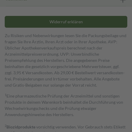
Widerruf erklären
Zu Risiken und Nebenwirkungen lesen Sie die Packungsbeilage und
fragen Sie Ihre Ärztin, Ihren Arzt oder in Ihrer Apotheke. AVP:
Üblicher Apothekenverkaufspreis berechnet nach der
Arzneimittelpreisverordnung. UVP: Unverbindliche
Preisempfehlung des Herstellers. Die angegebenen Preise
beinhalten die gesetzlich vorgeschriebene Mehrwertsteuer, ggf.
zzgl. 3,95 € Versandkosten. Ab 29,00 € Bestell­wert versand­kosten­
frei. Preisänderungen und Irrtümer vorbehalten. Alle Angebote
und Gratis-Beigaben nur solange der Vorrat reicht.
1
Eine pharmazeutische Prüfung der Arzneimittel und sonstigen
Produkte in deinem Warenkorb beinhaltet die Durchführung von
Wechselwirkungschecks und die Prüfung etwaiger
Anwendungshinweise des Herstellers.
2
Biozidprodukte
vorsichtig verwenden. Vor Gebrauch stets Etikett