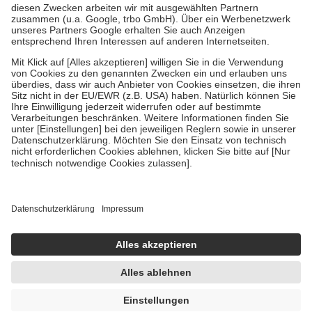
Zuzahlung zehn Prozent der Kosten sowie zehn Euro je
Verordnung.
Um das Engagement der Versicherten für ihre eigene Gesundheit zu
stärken und die besondere Stellung der Familie zu unterstützen,
fallen
keine Zuzahlungen
an bei:
• Kindern und Jugendlichen bis zum vollendeten 18. Lebensjahr
mit Ausnahme der Fahrkosten
• Untersuchungen zur Vorsorge und Früherkennung, die von der
GKV getragen werden
• empfohlenen Schutzimpfungen
• Harn- und Blutteststreifen
Wir nutzen Trusted Shops als unabhängigen Dienstleister für die
Einholung von Bewertungen. Trusted Shops hat Maßnahmen
getroffen, um sicherzustellen, dass es sich um echte Bewertungen
handelt. Mehr Informationen findest du hier:
https://help.etrusted.com/hc/de/articles/4419944605341
Einige Bilder und Inhalte wurden unter Zuhilfenahme künstlicher
Intelligenz erstellt.