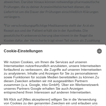
abweichen. Darüber hinaus können notwendige pharmazeutische
Prüfungen, die zu deiner Arzneimittelsicherheit dienen, die
Lieferfrist um die Dauer der Prüfungen einschließlich Klärungen
verlängern.
4
Für verschreibungspflichtige Medikamente stellt der Arzt ein
Rezept aus und der Patient erhält sie in der Apotheke. Die
gesetzliche Krankenversicherung übernimmt in der Regel die
Kosten dafür, der Versicherte trägt einen Teil davon als Zuzahlung
mit.
Grundsätzlich leisten Mitglieder Zuzahlungen in Höhe von zehn
Prozent des Abgabepreises,
mindestens
jedoch
fünf Euro
und
höchstens zehn Euro.
Es sind jedoch nie mehr als die tatsächlichen
Kosten der Leistung zu entrichten.
Diese Regeln gelten grundsätzlich auch für Online-Apotheken.
Bei Heilmitteln und häuslicher Krankenpflege beträgt die
Zuzahlung zehn Prozent der Kosten sowie zehn Euro je
Verordnung.
Um das Engagement der Versicherten für ihre eigene Gesundheit zu
stärken und die besondere Stellung der Familie zu unterstützen,
fallen
keine Zuzahlungen
an bei:
• Kindern und Jugendlichen bis zum vollendeten 18. Lebensjahr