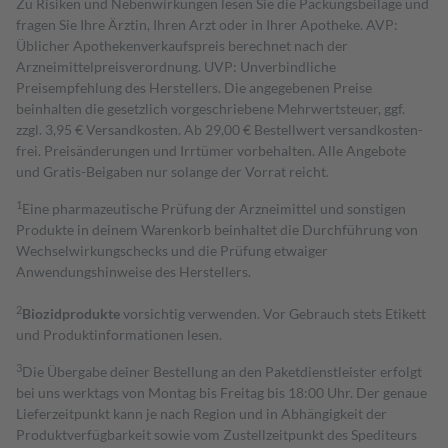
Zu Risiken und Nebenwirkungen lesen Sie die Packungsbeilage und
fragen Sie Ihre Ärztin, Ihren Arzt oder in Ihrer Apotheke. AVP:
Üblicher Apothekenverkaufspreis berechnet nach der
Arzneimittelpreisverordnung. UVP: Unverbindliche
Preisempfehlung des Herstellers. Die angegebenen Preise
beinhalten die gesetzlich vorgeschriebene Mehrwertsteuer, ggf.
zzgl. 3,95 € Versandkosten. Ab 29,00 € Bestell­wert versand­kosten­
frei. Preisänderungen und Irrtümer vorbehalten. Alle Angebote
und Gratis-Beigaben nur solange der Vorrat reicht.
1
Eine pharmazeutische Prüfung der Arzneimittel und sonstigen
Produkte in deinem Warenkorb beinhaltet die Durchführung von
Wechselwirkungschecks und die Prüfung etwaiger
Anwendungshinweise des Herstellers.
2
Biozidprodukte
vorsichtig verwenden. Vor Gebrauch stets Etikett
und Produktinformationen lesen.
3
Die Übergabe deiner Bestellung an den Paketdienstleister erfolgt
bei uns werktags von Montag bis Freitag bis 18:00 Uhr. Der genaue
Lieferzeitpunkt kann je nach Region und in Abhängigkeit der
Produktverfügbarkeit sowie vom Zustellzeitpunkt des Spediteurs