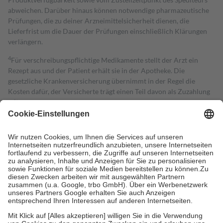
abweichen. Darüber hinaus können notwendige pharmazeutische
Prüfungen, die zu deiner Arzneimittelsicherheit dienen, die
Lieferfrist um die Dauer der Prüfungen einschließlich Klärungen
verlängern.
4
Für verschreibungspflichtige Medikamente stellt der Arzt ein
Rezept aus und der Patient erhält sie in der Apotheke. Die
gesetzliche Krankenversicherung übernimmt in der Regel die
Kosten dafür, der Versicherte trägt einen Teil davon als Zuzahlung
mit.
Grundsätzlich leisten Mitglieder Zuzahlungen in Höhe von zehn
Prozent des Abgabepreises,
mindestens
jedoch
fünf Euro
und
höchstens zehn Euro.
Es sind jedoch nie mehr als die tatsächlichen
Kosten der Leistung zu entrichten.
Diese Regeln gelten grundsätzlich auch für Online-Apotheken.
Bei Heilmitteln und häuslicher Krankenpflege beträgt die
Zuzahlung zehn Prozent der Kosten sowie zehn Euro je
Verordnung.
Um das Engagement der Versicherten für ihre eigene Gesundheit zu
stärken und die besondere Stellung der Familie zu unterstützen,
fallen
keine Zuzahlungen
an bei: