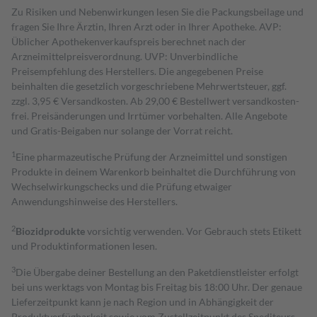
Zu Risiken und Nebenwirkungen lesen Sie die Packungsbeilage und
fragen Sie Ihre Ärztin, Ihren Arzt oder in Ihrer Apotheke. AVP:
Üblicher Apothekenverkaufspreis berechnet nach der
Arzneimittelpreisverordnung. UVP: Unverbindliche
Preisempfehlung des Herstellers. Die angegebenen Preise
beinhalten die gesetzlich vorgeschriebene Mehrwertsteuer, ggf.
zzgl. 3,95 € Versandkosten. Ab 29,00 € Bestell­wert versand­kosten­
frei. Preisänderungen und Irrtümer vorbehalten. Alle Angebote
und Gratis-Beigaben nur solange der Vorrat reicht.
1
Eine pharmazeutische Prüfung der Arzneimittel und sonstigen
Produkte in deinem Warenkorb beinhaltet die Durchführung von
Wechselwirkungschecks und die Prüfung etwaiger
Anwendungshinweise des Herstellers.
2
Biozidprodukte
vorsichtig verwenden. Vor Gebrauch stets Etikett
und Produktinformationen lesen.
3
Die Übergabe deiner Bestellung an den Paketdienstleister erfolgt
bei uns werktags von Montag bis Freitag bis 18:00 Uhr. Der genaue
Lieferzeitpunkt kann je nach Region und in Abhängigkeit der
Produktverfügbarkeit sowie vom Zustellzeitpunkt des Spediteurs