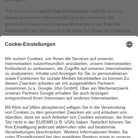
4
Für verschreibungspflichtige Medikamente stellt der Arzt ein
Rezept aus und der Patient erhält sie in der Apotheke. Die
gesetzliche Krankenversicherung übernimmt in der Regel die
Kosten dafür, der Versicherte trägt einen Teil davon als Zuzahlung
mit.
Grundsätzlich leisten Mitglieder Zuzahlungen in Höhe von zehn
Prozent des Abgabepreises,
mindestens
jedoch
fünf Euro
und
höchstens zehn Euro.
Es sind jedoch nie mehr als die tatsächlichen
Kosten der Leistung zu entrichten.
Diese Regeln gelten grundsätzlich auch für Online-Apotheken.
Bei Heilmitteln und häuslicher Krankenpflege beträgt die
Zuzahlung zehn Prozent der Kosten sowie zehn Euro je
Verordnung.
Um das Engagement der Versicherten für ihre eigene Gesundheit zu
stärken und die besondere Stellung der Familie zu unterstützen,
fallen
keine Zuzahlungen
an bei:
• Kindern und Jugendlichen bis zum vollendeten 18. Lebensjahr
mit Ausnahme der Fahrkosten
• Untersuchungen zur Vorsorge und Früherkennung, die von der
GKV getragen werden