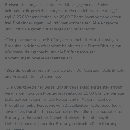
Preisempfehlung des Herstellers. Die angegebenen Preise
beinhalten die gesetzlich vorgeschriebene Mehrwertsteuer, ggf.
zzgl. 3,95 € Versandkosten. Ab 29,00 € Bestell­wert versand­kosten­
frei. Preisänderungen und Irrtümer vorbehalten. Alle Angebote
und Gratis-Beigaben nur solange der Vorrat reicht.
1
Eine pharmazeutische Prüfung der Arzneimittel und sonstigen
Produkte in deinem Warenkorb beinhaltet die Durchführung von
Wechselwirkungschecks und die Prüfung etwaiger
Anwendungshinweise des Herstellers.
2
Biozidprodukte
vorsichtig verwenden. Vor Gebrauch stets Etikett
und Produktinformationen lesen.
3
Die Übergabe deiner Bestellung an den Paketdienstleister erfolgt
bei uns werktags von Montag bis Freitag bis 18:00 Uhr. Der genaue
Lieferzeitpunkt kann je nach Region und in Abhängigkeit der
Produktverfügbarkeit sowie vom Zustellzeitpunkt des Spediteurs
abweichen. Darüber hinaus können notwendige pharmazeutische
Prüfungen, die zu deiner Arzneimittelsicherheit dienen, die
Lieferfrist um die Dauer der Prüfungen einschließlich Klärungen
verlängern.