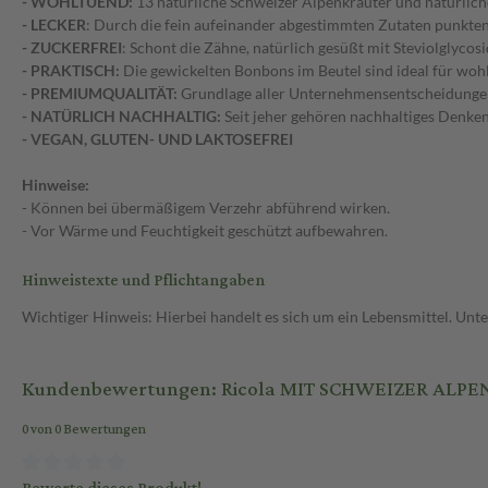
- WOHLTUEND:
13 natürliche Schweizer Alpenkräuter und natürlich
- LECKER
: Durch die fein aufeinander abgestimmten Zutaten punkte
- ZUCKERFREI
: Schont die Zähne, natürlich gesüßt mit Steviolglycosi
- PRAKTISCH:
Die gewickelten Bonbons im Beutel sind ideal für wo
- PREMIUMQUALITÄT:
Grundlage aller Unternehmensentscheidungen 
- NATÜRLICH NACHHALTIG:
Seit jeher gehören nachhaltiges Denke
- VEGAN, GLUTEN- UND LAKTOSEFREI
Hinweise:
- Können bei übermäßigem Verzehr abführend wirken.
- Vor Wärme und Feuchtigkeit geschützt aufbewahren.
Hinweistexte und Pflichtangaben
Wichtiger Hinweis: Hierbei handelt es sich um ein Lebensmittel. Un
Kundenbewertungen: Ricola MIT SCHWEIZER ALPE
0 von 0 Bewertungen