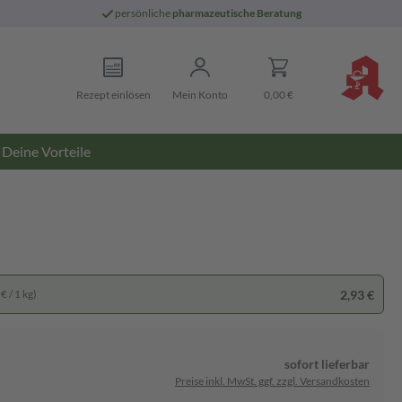
persönliche
pharmazeutische Beratung
Rezept einlösen
Mein Konto
0,00 €
Deine Vorteile
2,93 €
€ / 1 kg)
sofort lieferbar
Preise inkl. MwSt. ggf. zzgl. Versandkosten