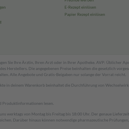
gen
E-Rezept einlösen
Papier Rezept einlösen
g
gen Sie Ihre Ärztin, Ihren Arzt oder in Ihrer Apotheke. AVP: Üblicher A
s Herstellers. Die angegebenen Preise beinhalten die gesetzlich vorgesc
alten. Alle Angebote und Gratis-Beigaben nur solange der Vorrat reicht.
dukte in deinem Warenkorb beinhaltet die Durchführung von Wechselwir
nd Produktinformationen lesen.
 uns werktags von Montag bis Freitag bis 18:00 Uhr. Der genaue Lieferze
ichen. Darüber hinaus können notwendige pharmazeutische Prüfungen, die