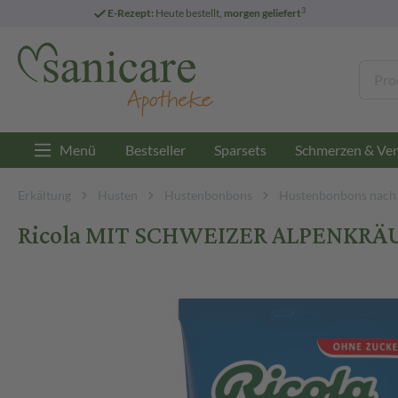
3
E-Rezept:
Heute bestellt,
morgen geliefert
Menü
Bestseller
Sparsets
Schmerzen & Ver
Erkältung
Husten
Hustenbonbons
Hustenbonbons nach
Ricola MIT SCHWEIZER ALPENKRÄU