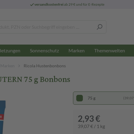
versandkostenfrei
ab 29 € und für E-Rezepte
letzungen
Sonnenschutz
Marken
Themenwelten
 Marken
Ricola Hustenbonbons
TERN 75 g Bonbons
75 g
(39,07 
2,93 €
39,07 € / 1 kg