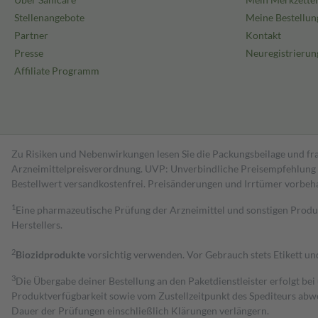
Stellenangebote
Meine Bestellun
Partner
Kontakt
Presse
Neuregistrierun
Affiliate Programm
Zu Risiken und Nebenwirkungen lesen Sie die Packungsbeilage und fra
Arzneimittelpreisverordnung. UVP: Unverbindliche Preisempfehlung de
Bestell­wert versand­kosten­frei. Preisänderungen und Irrtümer vorbeh
1
Eine pharmazeutische Prüfung der Arzneimittel und sonstigen Pro
Herstellers.
2
Biozidprodukte
vorsichtig verwenden. Vor Gebrauch stets Etikett u
3
Die Übergabe deiner Bestellung an den Paketdienstleister erfolgt bei
Produktverfügbarkeit sowie vom Zustellzeitpunkt des Spediteurs abwe
Dauer der Prüfungen einschließlich Klärungen verlängern.