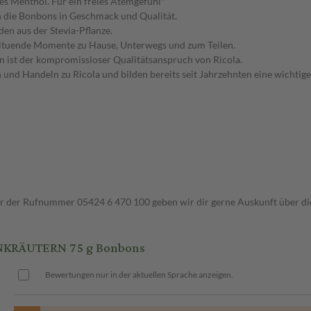
es Menthol. Für ein freies Atemgefühl*
n die Bonbons in Geschmack und Qualität.
den aus der Stevia-Pflanze.
hltuende Momente zu Hause, Unterwegs und zum Teilen.
ist der kompromissloser Qualitätsanspruch von Ricola.
n und Handeln zu Ricola und bilden bereits seit Jahrzehnten eine wicht
ter der Rufnummer 05424 6 470 100 geben wir dir gerne Auskunft über di
NKRÄUTERN 75 g Bonbons
Bewertungen nur in der aktuellen Sprache anzeigen.