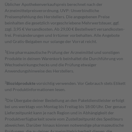
Üblicher Apothekenverkaufspreis berechnet nach der
Arzneimittelpreisverordnung. UVP: Unverbindliche
Preisempfehlung des Herstellers. Die angegebenen Preise
beinhalten die gesetzlich vorgeschriebene Mehrwertsteuer, ggf.
zzgl. 3,95 € Versandkosten. Ab 29,00 € Bestell­wert versand­kosten­
frei. Preisänderungen und Irrtümer vorbehalten. Alle Angebote
und Gratis-Beigaben nur solange der Vorrat reicht.
1
Eine pharmazeutische Prüfung der Arzneimittel und sonstigen
Produkte in deinem Warenkorb beinhaltet die Durchführung von
Wechselwirkungschecks und die Prüfung etwaiger
Anwendungshinweise des Herstellers.
2
Biozidprodukte
vorsichtig verwenden. Vor Gebrauch stets Etikett
und Produktinformationen lesen.
3
Die Übergabe deiner Bestellung an den Paketdienstleister erfolgt
bei uns werktags von Montag bis Freitag bis 18:00 Uhr. Der genaue
Lieferzeitpunkt kann je nach Region und in Abhängigkeit der
Produktverfügbarkeit sowie vom Zustellzeitpunkt des Spediteurs
abweichen. Darüber hinaus können notwendige pharmazeutische
Prüfungen, die zu deiner Arzneimittelsicherheit dienen, die