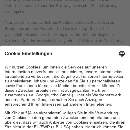
Lieferfrist um die Dauer der Prüfungen einschließlich Klärungen
verlängern.
4
Für verschreibungspflichtige Medikamente stellt der Arzt ein
Rezept aus und der Patient erhält sie in der Apotheke. Die
gesetzliche Krankenversicherung übernimmt in der Regel die
Kosten dafür, der Versicherte trägt einen Teil davon als Zuzahlung
mit.
Grundsätzlich leisten Mitglieder Zuzahlungen in Höhe von zehn
Prozent des Abgabepreises,
mindestens
jedoch
fünf Euro
und
höchstens zehn Euro.
Es sind jedoch nie mehr als die tatsächlichen
Kosten der Leistung zu entrichten.
Diese Regeln gelten grundsätzlich auch für Online-Apotheken.
Bei Heilmitteln und häuslicher Krankenpflege beträgt die
Zuzahlung zehn Prozent der Kosten sowie zehn Euro je
Verordnung.
Um das Engagement der Versicherten für ihre eigene Gesundheit zu
stärken und die besondere Stellung der Familie zu unterstützen,
fallen
keine Zuzahlungen
an bei:
• Kindern und Jugendlichen bis zum vollendeten 18. Lebensjahr
mit Ausnahme der Fahrkosten