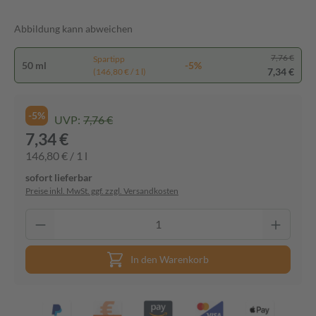
Abbildung kann abweichen
7,76 €
Spartipp
50 ml
-5%
7,34 €
(146,80 € / 1 l)
-5%
UVP:
7,76 €
7,34 €
146,80 € / 1 l
sofort lieferbar
Preise inkl. MwSt. ggf. zzgl. Versandkosten
In den Warenkorb