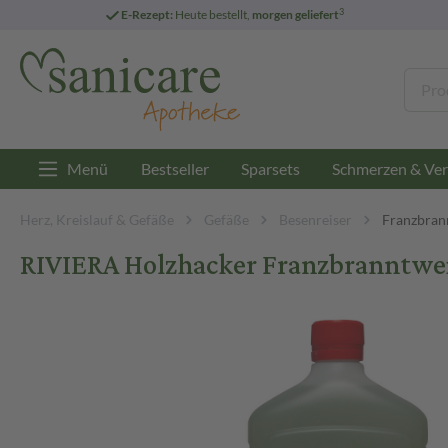
3
E-Rezept:
Heute bestellt,
morgen geliefert
Menü
Bestseller
Sparsets
Schmerzen & Ver
Herz, Kreislauf & Gefäße
Gefäße
Besenreiser
Franzbran
RIVIERA Holzhacker Franzbranntwe