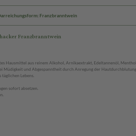
arreichungsform: Franzbranntwein
zhacker Franzbranntwein
tes Hausmittel aus reinem Alkohol, Arnikaextrakt, Edeltannenöl, Mentho
 bei Müdigkeit und Abgespanntheit durch Anregung der Hautdurchblutun
 täglichen Lebens.
gen sofort absetzen.
n.