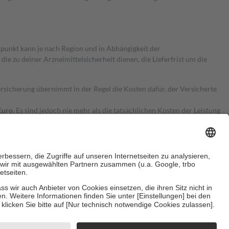
itpunkt kann je nach Region und in Abhängigkeit der
 zu deiner Arzneimittelsicherheit dienen, die Lieferfrist um die
ersicherung übernimmt in der Regel die Kosten dafür, der Versicherte
Euro.
Es sind jedoch nie mehr als die tatsächlichen Kosten der Leistung
e Zuzahlungen
an bei:
herzustellen, dass es sich um echte Bewertungen handelt. Mehr