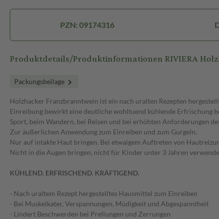
PZN: 09174316
D
Produktdetails/Produktinformationen RIVIERA Hol
Packungsbeilage
Holzhacker Franzbranntwein ist ein nach uralten Rezepten hergestell
Einreibung bewirkt eine deutliche wohltuend kühlende Erfrischung
Sport, beim Wandern, bei Reisen und bei erhöhten Anforderungen des
Zur äußerlichen Anwendung zum Einreiben und zum Gurgeln.
Nur auf intakte Haut bringen. Bei etwaigem Auftreten von Hautreizun
Nicht in die Augen bringen, nicht für Kinder unter 3 Jahren verwende
KÜHLEND. ERFRISCHEND. KRÄFTIGEND.
- Nach uraltem Rezept hergestelltes Hausmittel zum Einreiben
- Bei Muskelkater, Verspannungen, Müdigkeit und Abgespanntheit
- Lindert Beschwerden bei Prellungen und Zerrungen