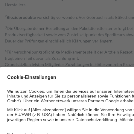
Herstellers.
2
Biozidprodukte
vorsichtig verwenden. Vor Gebrauch stets Etikett u
3
Die Übergabe deiner Bestellung an den Paketdienstleister erfolgt bei
Produktverfügbarkeit sowie vom Zustellzeitpunkt des Spediteurs abwe
Dauer der Prüfungen einschließlich Klärungen verlängern.
4
Für verschreibungspflichtige Medikamente stellt der Arzt ein Rezept 
trägt einen Teil davon als Zuzahlung mit.
Grundsätzlich leisten Mitglieder Zuzahlungen in Höhe von zehn Proz
zu entrichten.
Diese Regeln gelten grundsätzlich auch für Online-Apotheken.
Bei Heilmitteln und häuslicher Krankenpflege beträgt die Zuzahlung 
Um das Engagement der Versicherten für ihre eigene Gesundheit zu stä
• Kindern und Jugendlichen bis zum vollendeten 18. Lebensjahr mit
• Untersuchungen zur Vorsorge und Früherkennung, die von der GKV
• empfohlenen Schutzimpfungen
• Harn- und Blutteststreifen
Wir nutzen Trusted Shops als unabhängigen Dienstleister für die Ein
Informationen findest du hier: https://help.etrusted.com/hc/de/arti