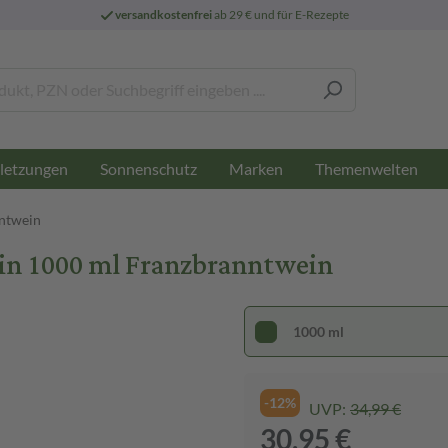
versandkostenfrei
ab 29 € und für E-Rezepte
letzungen
Sonnenschutz
Marken
Themenwelten
ntwein
in 1000 ml Franzbranntwein
1000 ml
-12%
UVP:
34,99 €
30,95 €