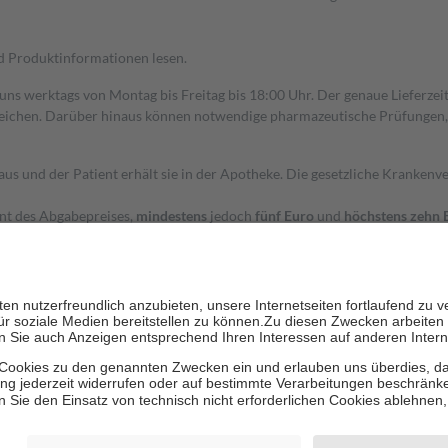
nd Produktinformationen lesen.
 uns werktags von Montag bis Freitag bis 18:00 Uhr. Der genaue Lieferze
ichen. Darüber hinaus können notwendige pharmazeutische Prüfungen, die
aus und der Patient erhält sie in der Apotheke. Die gesetzliche Krankenv
ent des Abgabepreises,
mindestens
jedoch
fünf Euro
und
höchstens zehn 
zehn Prozent der Kosten sowie zehn Euro je Verordnung.
rken und die besondere Stellung der Familie zu unterstützen, fallen
kein
 Ausnahme der Fahrkosten
 getragen werden
holung von Bewertungen. Trusted Shops hat Maßnahmen getroffen, um sic
cles/4419944605341