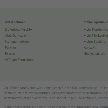
Unternehmen
Meine Apothek
Download-Archiv
Mein Kundenko
Über Sanicare
Mein Merkzettel
Stellenangebote
Meine Bestellun
Partner
Kontakt
Presse
Neuregistrierun
Affiliate Programm
Zu Risiken und Nebenwirkungen lesen Sie die Packungsbeilage und fra
Arzneimittelpreisverordnung. UVP: Unverbindliche Preisempfehlung de
Bestell­wert versand­kosten­frei. Preisänderungen und Irrtümer vorbeh
1
Eine pharmazeutische Prüfung der Arzneimittel und sonstigen Pro