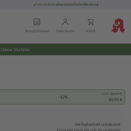
persönliche
pharmazeutische Beratung
Rezept einlösen
Mein Konto
0,00 €
Deine Vorteile
UVP:
34,99 €
-12%
30,95 €
Verfügbarkeit unbekannt
Preise inkl. MwSt. ggf. zzgl. Versandkosten