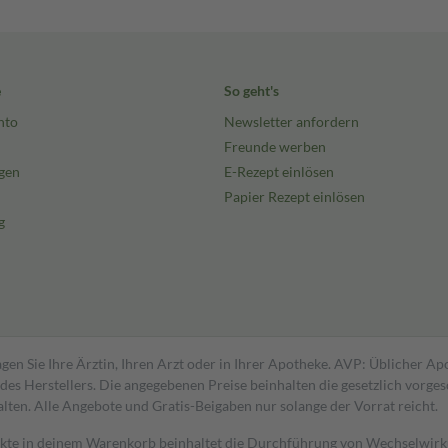
e
So geht's
nto
Newsletter anfordern
Freunde werben
gen
E-Rezept einlösen
Papier Rezept einlösen
g
gen Sie Ihre Ärztin, Ihren Arzt oder in Ihrer Apotheke. AVP: Üblicher A
s Herstellers. Die angegebenen Preise beinhalten die gesetzlich vorgesc
alten. Alle Angebote und Gratis-Beigaben nur solange der Vorrat reicht.
dukte in deinem Warenkorb beinhaltet die Durchführung von Wechselwir