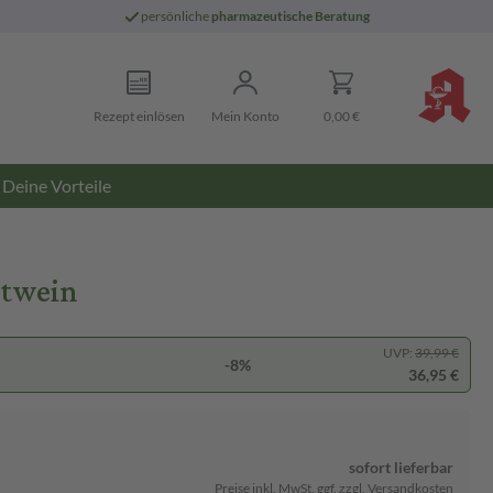
persönliche
pharmazeutische Beratung
Rezept einlösen
Mein Konto
0,00 €
Deine Vorteile
ntwein
UVP:
39,99 €
-8%
36,95 €
sofort lieferbar
Preise inkl. MwSt. ggf. zzgl. Versandkosten