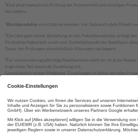
1
Eine pharmazeutische Prüfung der Arzneimittel und sonstigen Pro
Herstellers.
2
Biozidprodukte
vorsichtig verwenden. Vor Gebrauch stets Etikett u
3
Die Übergabe deiner Bestellung an den Paketdienstleister erfolgt bei
Produktverfügbarkeit sowie vom Zustellzeitpunkt des Spediteurs abwe
Dauer der Prüfungen einschließlich Klärungen verlängern.
4
Für verschreibungspflichtige Medikamente stellt der Arzt ein Rezept 
trägt einen Teil davon als Zuzahlung mit.
Grundsätzlich leisten Mitglieder Zuzahlungen in Höhe von zehn Proz
zu entrichten.
Diese Regeln gelten grundsätzlich auch für Online-Apotheken.
Bei Heilmitteln und häuslicher Krankenpflege beträgt die Zuzahlung 
Um das Engagement der Versicherten für ihre eigene Gesundheit zu stä
• Kindern und Jugendlichen bis zum vollendeten 18. Lebensjahr mit
• Untersuchungen zur Vorsorge und Früherkennung, die von der GKV
• empfohlenen Schutzimpfungen
• Harn- und Blutteststreifen
Wir nutzen Trusted Shops als unabhängigen Dienstleister für die Ein