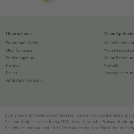
Unternehmen
Meine Apothek
Download-Archiv
Mein Kundenko
Über Sanicare
Mein Merkzettel
Stellenangebote
Meine Bestellun
Partner
Kontakt
Presse
Neuregistrierun
Affiliate Programm
Zu Risiken und Nebenwirkungen lesen Sie die Packungsbeilage und fra
Arzneimittelpreisverordnung. UVP: Unverbindliche Preisempfehlung de
Bestell­wert versand­kosten­frei. Preisänderungen und Irrtümer vorbeh