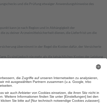
kungschecks und die Prüfung etwaiger Anwendungshinweise des
itpunkt kann je nach Region und in Abhängigkeit der
 zu deiner Arzneimittelsicherheit dienen, die Lieferfrist um die
ersicherung übernimmt in der Regel die Kosten dafür, der Versicherte
Euro.
Es sind jedoch nie mehr als die tatsächlichen Kosten der Leistung
e Zuzahlungen
an bei:
herzustellen, dass es sich um echte Bewertungen handelt. Mehr