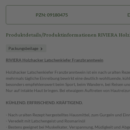
PZN: 09180475
D
Produktdetails/Produktinformationen RIVIERA Holz
Packungsbeilage
RIVIERA Holzhacker Latschenkiefer Franzbranntwein
Holzhacker Latschenkiefer Franzbranntwein ist ein nach uralten Reze
mehrmals tägliche Einreibung bewirkt eine deutlich wohltuende, kü
besonders empfehlenswert beim Sport, beim Wandern, bei Reisen und
Nur auf intakte Haut bringen. Bei etwaigem Auftreten von Hautreizun
KÜHLEND. ERFRISCHEND. KRÄFTIGEND.
- Nach uralten Rezept hergestelltes Hausmittel, zum Gurgeln und Ein
- Veredelt mit Latschengeist und Rosmarinöl
- Bestens geeignet bei Muskelkater, Verspannung, Müdigkeit und Abg