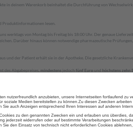
dukte in deinem Warenkorb beinhaltet die Durchführung von Wechselwir
nd Produktinformationen lesen.
 uns werktags von Montag bis Freitag bis 18:00 Uhr. Der genaue Lieferze
ichen. Darüber hinaus können notwendige pharmazeutische Prüfungen, die
aus und der Patient erhält sie in der Apotheke. Die gesetzliche Krankenv
ent des Abgabepreises,
mindestens
jedoch
fünf Euro
und
höchstens zehn 
zehn Prozent der Kosten sowie zehn Euro je Verordnung.
rken und die besondere Stellung der Familie zu unterstützen, fallen
kein
 Ausnahme der Fahrkosten
 getragen werden
holung von Bewertungen. Trusted Shops hat Maßnahmen getroffen, um sic