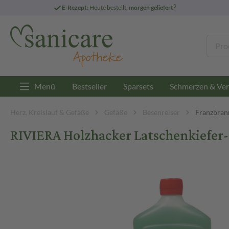
3
E-Rezept:
Heute bestellt,
morgen geliefert
Menü
Bestseller
Sparsets
Schmerzen & Ver
Herz, Kreislauf & Gefäße
Gefäße
Besenreiser
Franzbran
RIVIERA Holzhacker Latschenkiefer