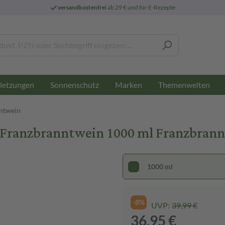
versandkostenfrei
ab 29 € und für E-Rezepte
letzungen
Sonnenschutz
Marken
Themenwelten
ntwein
-Franzbranntwein 1000 ml Franzbran
1000 ml
-8%
UVP:
39,99 €
36,95 €