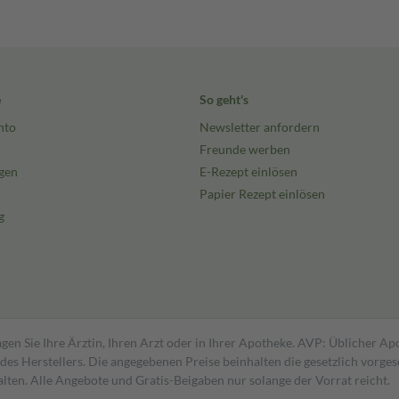
e
So geht's
nto
Newsletter anfordern
Freunde werben
gen
E-Rezept einlösen
Papier Rezept einlösen
g
gen Sie Ihre Ärztin, Ihren Arzt oder in Ihrer Apotheke. AVP: Üblicher A
s Herstellers. Die angegebenen Preise beinhalten die gesetzlich vorgesc
alten. Alle Angebote und Gratis-Beigaben nur solange der Vorrat reicht.