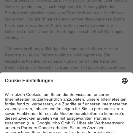
bei uns werktags von Montag bis Freitag bis 18:00 Uhr. Der genaue
Lieferzeitpunkt kann je nach Region und in Abhängigkeit der
Produktverfügbarkeit sowie vom Zustellzeitpunkt des Spediteurs
abweichen. Darüber hinaus können notwendige pharmazeutische
Prüfungen, die zu deiner Arzneimittelsicherheit dienen, die
Lieferfrist um die Dauer der Prüfungen einschließlich Klärungen
verlängern.
4
Für verschreibungspflichtige Medikamente stellt der Arzt ein
Rezept aus und der Patient erhält sie in der Apotheke. Die
gesetzliche Krankenversicherung übernimmt in der Regel die
Kosten dafür, der Versicherte trägt einen Teil davon als Zuzahlung
mit.
Grundsätzlich leisten Mitglieder Zuzahlungen in Höhe von zehn
Prozent des Abgabepreises,
mindestens
jedoch
fünf Euro
und
höchstens zehn Euro.
Es sind jedoch nie mehr als die tatsächlichen
Kosten der Leistung zu entrichten.
Diese Regeln gelten grundsätzlich auch für Online-Apotheken.
Bei Heilmitteln und häuslicher Krankenpflege beträgt die
Zuzahlung zehn Prozent der Kosten sowie zehn Euro je
Verordnung.
Um das Engagement der Versicherten für ihre eigene Gesundheit zu