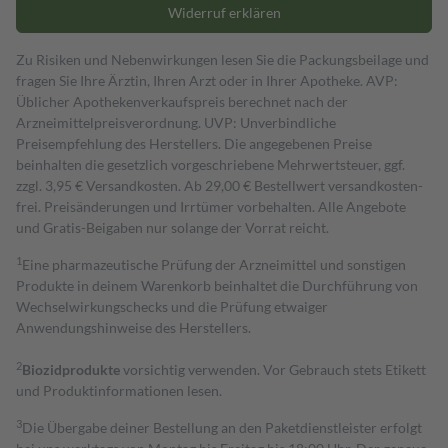
Widerruf erklären
Zu Risiken und Nebenwirkungen lesen Sie die Packungsbeilage und
fragen Sie Ihre Ärztin, Ihren Arzt oder in Ihrer Apotheke. AVP:
Üblicher Apothekenverkaufspreis berechnet nach der
Arzneimittelpreisverordnung. UVP: Unverbindliche
Preisempfehlung des Herstellers. Die angegebenen Preise
beinhalten die gesetzlich vorgeschriebene Mehrwertsteuer, ggf.
zzgl. 3,95 € Versandkosten. Ab 29,00 € Bestell­wert versand­kosten­
frei. Preisänderungen und Irrtümer vorbehalten. Alle Angebote
und Gratis-Beigaben nur solange der Vorrat reicht.
1
Eine pharmazeutische Prüfung der Arzneimittel und sonstigen
Produkte in deinem Warenkorb beinhaltet die Durchführung von
Wechselwirkungschecks und die Prüfung etwaiger
Anwendungshinweise des Herstellers.
2
Biozidprodukte
vorsichtig verwenden. Vor Gebrauch stets Etikett
und Produktinformationen lesen.
3
Die Übergabe deiner Bestellung an den Paketdienstleister erfolgt