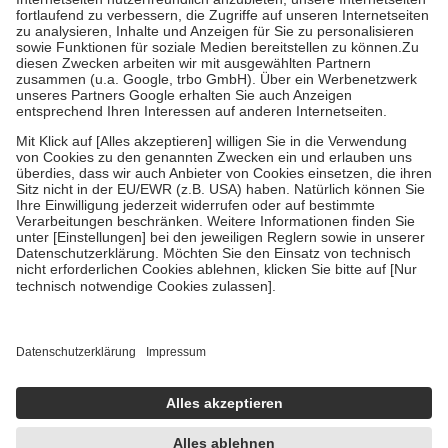
Diese Regeln gelten grundsätzlich auch für Online-Apotheken.
Bei Heilmitteln und häuslicher Krankenpflege beträgt die
Zuzahlung zehn Prozent der Kosten sowie zehn Euro je
Verordnung.
Um das Engagement der Versicherten für ihre eigene Gesundheit zu
stärken und die besondere Stellung der Familie zu unterstützen,
fallen
keine Zuzahlungen
an bei:
• Kindern und Jugendlichen bis zum vollendeten 18. Lebensjahr
mit Ausnahme der Fahrkosten
• Untersuchungen zur Vorsorge und Früherkennung, die von der
GKV getragen werden
• empfohlenen Schutzimpfungen
• Harn- und Blutteststreifen
Wir nutzen Trusted Shops als unabhängigen Dienstleister für die
Einholung von Bewertungen. Trusted Shops hat Maßnahmen
getroffen, um sicherzustellen, dass es sich um echte Bewertungen
handelt. Mehr Informationen findest du hier:
https://help.etrusted.com/hc/de/articles/4419944605341
Einige Bilder und Inhalte wurden unter Zuhilfenahme künstlicher