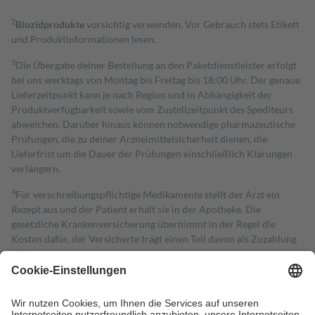
2
Biozidprodukte
vorsichtig verwenden. Vor Gebrauch stets Etikett
und Produktinformationen lesen.
3
Die Übergabe deiner Bestellung an den Paketdienstleister erfolgt
bei uns werktags von Montag bis Freitag bis 18:00 Uhr. Der genaue
Lieferzeitpunkt kann je nach Region und in Abhängigkeit der
Produktverfügbarkeit sowie vom Zustellzeitpunkt des Spediteurs
abweichen. Darüber hinaus können notwendige pharmazeutische
Prüfungen, die zu deiner Arzneimittelsicherheit dienen, die
Lieferfrist um die Dauer der Prüfungen einschließlich Klärungen
verlängern.
4
Für verschreibungspflichtige Medikamente stellt der Arzt ein
Rezept aus und der Patient erhält sie in der Apotheke. Die
gesetzliche Krankenversicherung übernimmt in der Regel die
Kosten dafür, der Versicherte trägt einen Teil davon als Zuzahlung
mit.
Grundsätzlich leisten Mitglieder Zuzahlungen in Höhe von zehn
Prozent des Abgabepreises,
mindestens
jedoch
fünf Euro
und
höchstens zehn Euro.
Es sind jedoch nie mehr als die tatsächlichen
Kosten der Leistung zu entrichten.