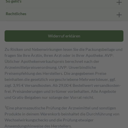
So geht's
Rechtliches
Widerruf erklären
Zu Risiken und Nebenwirkungen lesen Sie die Packungsbeilage und
fragen Sie Ihre Ärztin, Ihren Arzt oder in Ihrer Apotheke. AVP:
Üblicher Apothekenverkaufspreis berechnet nach der
Arzneimittelpreisverordnung. UVP: Unverbindliche
Preisempfehlung des Herstellers. Die angegebenen Preise
beinhalten die gesetzlich vorgeschriebene Mehrwertsteuer, ggf.
zzgl. 3,95 € Versandkosten. Ab 29,00 € Bestell­wert versand­kosten­
frei. Preisänderungen und Irrtümer vorbehalten. Alle Angebote
und Gratis-Beigaben nur solange der Vorrat reicht.
1
Eine pharmazeutische Prüfung der Arzneimittel und sonstigen
Produkte in deinem Warenkorb beinhaltet die Durchführung von
Wechselwirkungschecks und die Prüfung etwaiger
Anwendungshinweise des Herstellers.