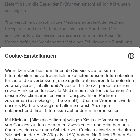
Lieferfrist um die Dauer der Prüfungen einschließlich Klärungen
verlängern.
4
Für verschreibungspflichtige Medikamente stellt der Arzt ein
Rezept aus und der Patient erhält sie in der Apotheke. Die
gesetzliche Krankenversicherung übernimmt in der Regel die
Kosten dafür, der Versicherte trägt einen Teil davon als Zuzahlung
mit.
Grundsätzlich leisten Mitglieder Zuzahlungen in Höhe von zehn
Prozent des Abgabepreises,
mindestens
jedoch
fünf Euro
und
höchstens zehn Euro.
Es sind jedoch nie mehr als die tatsächlichen
Kosten der Leistung zu entrichten.
Diese Regeln gelten grundsätzlich auch für Online-Apotheken.
Bei Heilmitteln und häuslicher Krankenpflege beträgt die
Zuzahlung zehn Prozent der Kosten sowie zehn Euro je
Verordnung.
Um das Engagement der Versicherten für ihre eigene Gesundheit zu
stärken und die besondere Stellung der Familie zu unterstützen,
fallen
keine Zuzahlungen
an bei:
• Kindern und Jugendlichen bis zum vollendeten 18. Lebensjahr
mit Ausnahme der Fahrkosten