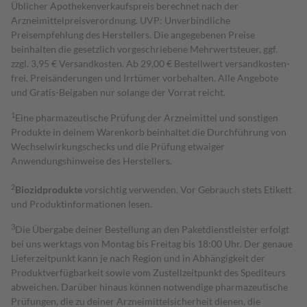
Üblicher Apothekenverkaufspreis berechnet nach der
Arzneimittelpreisverordnung. UVP: Unverbindliche
Preisempfehlung des Herstellers. Die angegebenen Preise
beinhalten die gesetzlich vorgeschriebene Mehrwertsteuer, ggf.
zzgl. 3,95 € Versandkosten. Ab 29,00 € Bestell­wert versand­kosten­
frei. Preisänderungen und Irrtümer vorbehalten. Alle Angebote
und Gratis-Beigaben nur solange der Vorrat reicht.
1
Eine pharmazeutische Prüfung der Arzneimittel und sonstigen
Produkte in deinem Warenkorb beinhaltet die Durchführung von
Wechselwirkungschecks und die Prüfung etwaiger
Anwendungshinweise des Herstellers.
2
Biozidprodukte
vorsichtig verwenden. Vor Gebrauch stets Etikett
und Produktinformationen lesen.
3
Die Übergabe deiner Bestellung an den Paketdienstleister erfolgt
bei uns werktags von Montag bis Freitag bis 18:00 Uhr. Der genaue
Lieferzeitpunkt kann je nach Region und in Abhängigkeit der
Produktverfügbarkeit sowie vom Zustellzeitpunkt des Spediteurs
abweichen. Darüber hinaus können notwendige pharmazeutische
Prüfungen, die zu deiner Arzneimittelsicherheit dienen, die