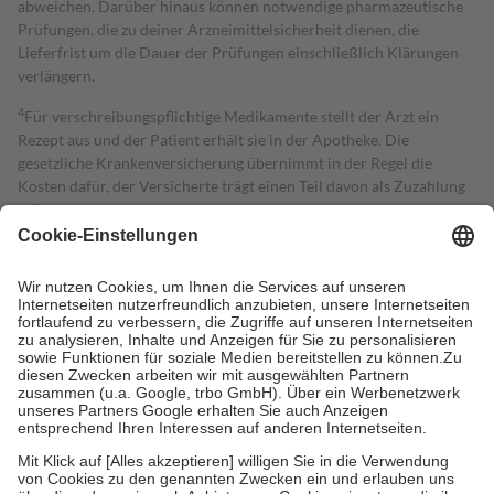
abweichen. Darüber hinaus können notwendige pharmazeutische
Prüfungen, die zu deiner Arzneimittelsicherheit dienen, die
Lieferfrist um die Dauer der Prüfungen einschließlich Klärungen
verlängern.
4
Für verschreibungspflichtige Medikamente stellt der Arzt ein
Rezept aus und der Patient erhält sie in der Apotheke. Die
gesetzliche Krankenversicherung übernimmt in der Regel die
Kosten dafür, der Versicherte trägt einen Teil davon als Zuzahlung
mit.
Grundsätzlich leisten Mitglieder Zuzahlungen in Höhe von zehn
Prozent des Abgabepreises,
mindestens
jedoch
fünf Euro
und
höchstens zehn Euro.
Es sind jedoch nie mehr als die tatsächlichen
Kosten der Leistung zu entrichten.
Diese Regeln gelten grundsätzlich auch für Online-Apotheken.
Bei Heilmitteln und häuslicher Krankenpflege beträgt die
Zuzahlung zehn Prozent der Kosten sowie zehn Euro je
Verordnung.
Um das Engagement der Versicherten für ihre eigene Gesundheit zu
stärken und die besondere Stellung der Familie zu unterstützen,
fallen
keine Zuzahlungen
an bei:
• Kindern und Jugendlichen bis zum vollendeten 18. Lebensjahr