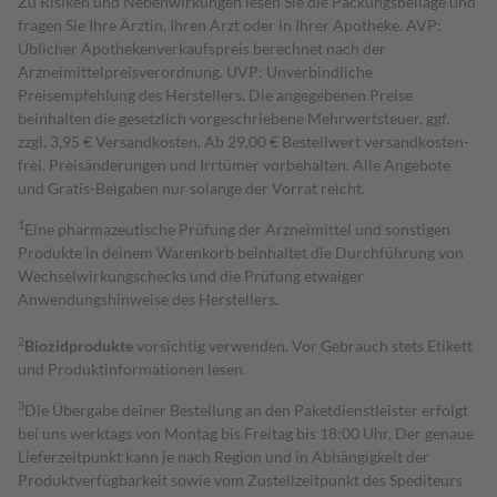
Zu Risiken und Nebenwirkungen lesen Sie die Packungsbeilage und
fragen Sie Ihre Ärztin, Ihren Arzt oder in Ihrer Apotheke. AVP:
Üblicher Apothekenverkaufspreis berechnet nach der
Arzneimittelpreisverordnung. UVP: Unverbindliche
Preisempfehlung des Herstellers. Die angegebenen Preise
beinhalten die gesetzlich vorgeschriebene Mehrwertsteuer, ggf.
zzgl. 3,95 € Versandkosten. Ab 29,00 € Bestell­wert versand­kosten­
frei. Preisänderungen und Irrtümer vorbehalten. Alle Angebote
und Gratis-Beigaben nur solange der Vorrat reicht.
1
Eine pharmazeutische Prüfung der Arzneimittel und sonstigen
Produkte in deinem Warenkorb beinhaltet die Durchführung von
Wechselwirkungschecks und die Prüfung etwaiger
Anwendungshinweise des Herstellers.
2
Biozidprodukte
vorsichtig verwenden. Vor Gebrauch stets Etikett
und Produktinformationen lesen.
3
Die Übergabe deiner Bestellung an den Paketdienstleister erfolgt
bei uns werktags von Montag bis Freitag bis 18:00 Uhr. Der genaue
Lieferzeitpunkt kann je nach Region und in Abhängigkeit der
Produktverfügbarkeit sowie vom Zustellzeitpunkt des Spediteurs