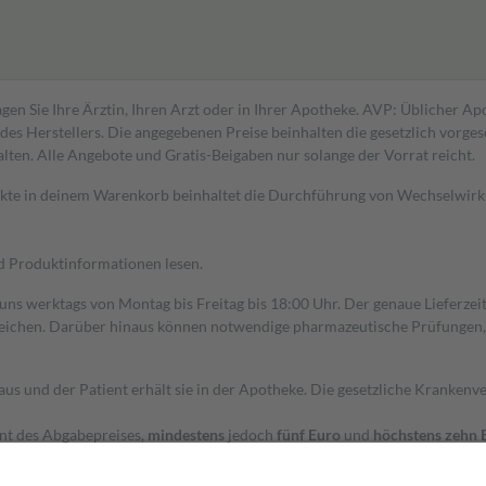
gen Sie Ihre Ärztin, Ihren Arzt oder in Ihrer Apotheke. AVP: Üblicher A
s Herstellers. Die angegebenen Preise beinhalten die gesetzlich vorgesc
alten. Alle Angebote und Gratis-Beigaben nur solange der Vorrat reicht.
dukte in deinem Warenkorb beinhaltet die Durchführung von Wechselwir
nd Produktinformationen lesen.
 uns werktags von Montag bis Freitag bis 18:00 Uhr. Der genaue Lieferze
ichen. Darüber hinaus können notwendige pharmazeutische Prüfungen, die
aus und der Patient erhält sie in der Apotheke. Die gesetzliche Krankenv
ent des Abgabepreises,
mindestens
jedoch
fünf Euro
und
höchstens zehn 