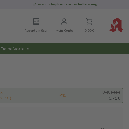
persönliche
pharmazeutische Beratung
Rezept einlösen
Mein Konto
0,00 €
Deine Vorteile
UVP:
5,95 €
pp
-4%
5,71 €
 € / 1 l)