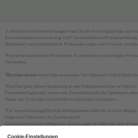
Zu Risiken und Nebenwirkungen lesen Sie die Packungsbeilage und fra
Arzneimittelpreisverordnung. UVP: Unverbindliche Preisempfehlung de
Bestell­wert versand­kosten­frei. Preisänderungen und Irrtümer vorbeh
1
Eine pharmazeutische Prüfung der Arzneimittel und sonstigen Pro
Herstellers.
2
Biozidprodukte
vorsichtig verwenden. Vor Gebrauch stets Etikett u
3
Die Übergabe deiner Bestellung an den Paketdienstleister erfolgt bei
Produktverfügbarkeit sowie vom Zustellzeitpunkt des Spediteurs abwe
Dauer der Prüfungen einschließlich Klärungen verlängern.
4
Für verschreibungspflichtige Medikamente stellt der Arzt ein Rezept 
trägt einen Teil davon als Zuzahlung mit.
Grundsätzlich leisten Mitglieder Zuzahlungen in Höhe von zehn Proz
zu entrichten.
Diese Regeln gelten grundsätzlich auch für Online-Apotheken.