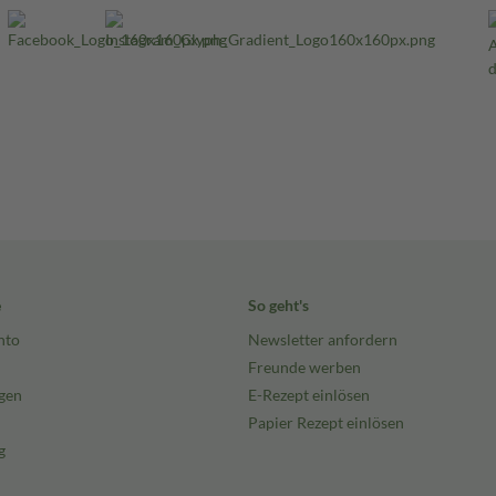
e
So geht's
nto
Newsletter anfordern
Freunde werben
gen
E-Rezept einlösen
Papier Rezept einlösen
g