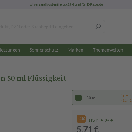
versandkostenfrei
ab 29 € und für E-Rezepte
letzungen
Sonnenschutz
Marken
Themenwelten
 50 ml Flüssigkeit
Sparti
50 ml
(114,20
-4%
UVP:
5,95 €
5,71 €