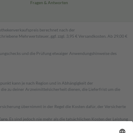
Fragen & Antworten
pothekenverkaufspreis berechnet nach der
hriebene Mehrwertsteuer, ggf. zzgl. 3,95 € Versandkosten. Ab 29,00 €
kungschecks und die Prüfung etwaiger Anwendungshinweise des
itpunkt kann je nach Region und in Abhängigkeit der
 zu deiner Arzneimittelsicherheit dienen, die Lieferfrist um die
ersicherung übernimmt in der Regel die Kosten dafür, der Versicherte
Euro.
Es sind jedoch nie mehr als die tatsächlichen Kosten der Leistung