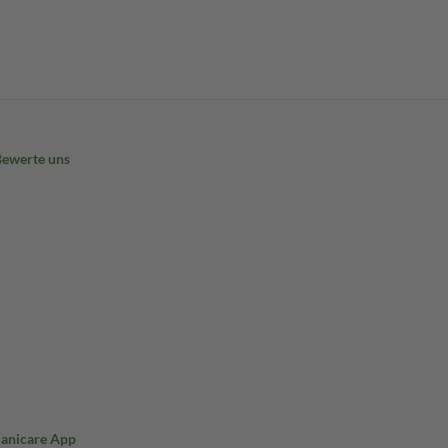
Bewerte uns
Sanicare App