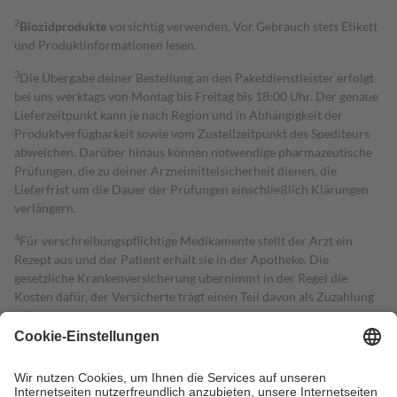
2
Biozidprodukte
vorsichtig verwenden. Vor Gebrauch stets Etikett
und Produktinformationen lesen.
3
Die Übergabe deiner Bestellung an den Paketdienstleister erfolgt
bei uns werktags von Montag bis Freitag bis 18:00 Uhr. Der genaue
Lieferzeitpunkt kann je nach Region und in Abhängigkeit der
Produktverfügbarkeit sowie vom Zustellzeitpunkt des Spediteurs
abweichen. Darüber hinaus können notwendige pharmazeutische
Prüfungen, die zu deiner Arzneimittelsicherheit dienen, die
Lieferfrist um die Dauer der Prüfungen einschließlich Klärungen
verlängern.
4
Für verschreibungspflichtige Medikamente stellt der Arzt ein
Rezept aus und der Patient erhält sie in der Apotheke. Die
gesetzliche Krankenversicherung übernimmt in der Regel die
Kosten dafür, der Versicherte trägt einen Teil davon als Zuzahlung
mit.
Grundsätzlich leisten Mitglieder Zuzahlungen in Höhe von zehn
Prozent des Abgabepreises,
mindestens
jedoch
fünf Euro
und
höchstens zehn Euro.
Es sind jedoch nie mehr als die tatsächlichen
Kosten der Leistung zu entrichten.