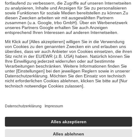
Diese Regeln gelten grundsätzlich auch für Online-Apotheken.
Bei Heilmitteln und häuslicher Krankenpflege beträgt die
Zuzahlung zehn Prozent der Kosten sowie zehn Euro je
Verordnung.
Um das Engagement der Versicherten für ihre eigene Gesundheit zu
stärken und die besondere Stellung der Familie zu unterstützen,
fallen
keine Zuzahlungen
an bei:
• Kindern und Jugendlichen bis zum vollendeten 18. Lebensjahr
mit Ausnahme der Fahrkosten
• Untersuchungen zur Vorsorge und Früherkennung, die von der
GKV getragen werden
• empfohlenen Schutzimpfungen
• Harn- und Blutteststreifen
Wir nutzen Trusted Shops als unabhängigen Dienstleister für die
Einholung von Bewertungen. Trusted Shops hat Maßnahmen
getroffen, um sicherzustellen, dass es sich um echte Bewertungen
handelt. Mehr Informationen findest du hier:
https://help.etrusted.com/hc/de/articles/4419944605341
Einige Bilder und Inhalte wurden unter Zuhilfenahme künstlicher
Intelligenz erstellt.