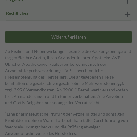
Rechtliches
Widerruf erklären
Zu Risiken und Nebenwirkungen lesen Sie die Packungsbeilage und
fragen Sie Ihre Ärztin, Ihren Arzt oder in Ihrer Apotheke. AVP:
Üblicher Apothekenverkaufspreis berechnet nach der
Arzneimittelpreisverordnung. UVP: Unverbindliche
Preisempfehlung des Herstellers. Die angegebenen Preise
beinhalten die gesetzlich vorgeschriebene Mehrwertsteuer, ggf.
zzgl. 3,95 € Versandkosten. Ab 29,00 € Bestell­wert versand­kosten­
frei. Preisänderungen und Irrtümer vorbehalten. Alle Angebote
und Gratis-Beigaben nur solange der Vorrat reicht.
1
Eine pharmazeutische Prüfung der Arzneimittel und sonstigen
Produkte in deinem Warenkorb beinhaltet die Durchführung von
Wechselwirkungschecks und die Prüfung etwaiger
Anwendungshinweise des Herstellers.