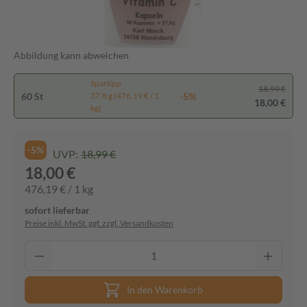
Abbildung kann abweichen
Spartipp
18,99 €
60 St
-5%
37,8 g (476,19 € / 1
18,00 €
kg)
-5%
UVP:
18,99 €
18,00 €
476,19 € / 1 kg
sofort lieferbar
Preise inkl. MwSt. ggf. zzgl. Versandkosten
In den Warenkorb