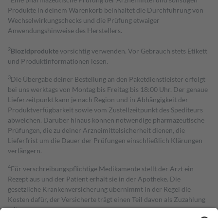
Produkte in deinem Warenkorb beinhaltet die Durchführung von
Wechselwirkungschecks und die Prüfung etwaiger
Anwendungshinweise des Herstellers.
2
Biozidprodukte
vorsichtig verwenden. Vor Gebrauch stets Etikett
und Produktinformationen lesen.
3
Die Übergabe deiner Bestellung an den Paketdienstleister erfolgt
bei uns werktags von Montag bis Freitag bis 18:00 Uhr. Der genaue
Lieferzeitpunkt kann je nach Region und in Abhängigkeit der
Produktverfügbarkeit sowie vom Zustellzeitpunkt des Spediteurs
abweichen. Darüber hinaus können notwendige pharmazeutische
Prüfungen, die zu deiner Arzneimittelsicherheit dienen, die
Lieferfrist um die Dauer der Prüfungen einschließlich Klärungen
verlängern.
4
Für verschreibungspflichtige Medikamente stellt der Arzt ein
Rezept aus und der Patient erhält sie in der Apotheke. Die
gesetzliche Krankenversicherung übernimmt in der Regel die
Kosten dafür, der Versicherte trägt einen Teil davon als Zuzahlung
mit.