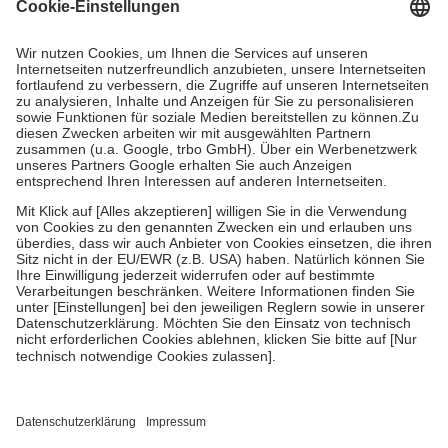
Grundsätzlich leisten Mitglieder Zuzahlungen in Höhe von zehn
Prozent des Abgabepreises,
mindestens
jedoch
fünf Euro
und
höchstens zehn Euro.
Es sind jedoch nie mehr als die tatsächlichen
Kosten der Leistung zu entrichten.
Diese Regeln gelten grundsätzlich auch für Online-Apotheken.
Bei Heilmitteln und häuslicher Krankenpflege beträgt die
Zuzahlung zehn Prozent der Kosten sowie zehn Euro je
Verordnung.
Um das Engagement der Versicherten für ihre eigene Gesundheit zu
stärken und die besondere Stellung der Familie zu unterstützen,
fallen
keine Zuzahlungen
an bei:
• Kindern und Jugendlichen bis zum vollendeten 18. Lebensjahr
mit Ausnahme der Fahrkosten
• Untersuchungen zur Vorsorge und Früherkennung, die von der
GKV getragen werden
• empfohlenen Schutzimpfungen
• Harn- und Blutteststreifen
Wir nutzen Trusted Shops als unabhängigen Dienstleister für die
Einholung von Bewertungen. Trusted Shops hat Maßnahmen
getroffen, um sicherzustellen, dass es sich um echte Bewertungen
handelt. Mehr Informationen findest du hier: