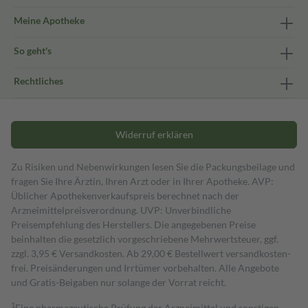
Meine Apotheke
So geht's
Rechtliches
Widerruf erklären
Zu Risiken und Nebenwirkungen lesen Sie die Packungsbeilage und
fragen Sie Ihre Ärztin, Ihren Arzt oder in Ihrer Apotheke. AVP:
Üblicher Apothekenverkaufspreis berechnet nach der
Arzneimittelpreisverordnung. UVP: Unverbindliche
Preisempfehlung des Herstellers. Die angegebenen Preise
beinhalten die gesetzlich vorgeschriebene Mehrwertsteuer, ggf.
zzgl. 3,95 € Versandkosten. Ab 29,00 € Bestell­wert versand­kosten­
frei. Preisänderungen und Irrtümer vorbehalten. Alle Angebote
und Gratis-Beigaben nur solange der Vorrat reicht.
1
Eine pharmazeutische Prüfung der Arzneimittel und sonstigen