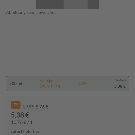
Abbildung kann abweichen
5,76 €
Spartipp
500 ml
-7%
5,38 €
(10,76 € / 1 l)
-7%
UVP:
5,76 €
5,38 €
10,76 € / 1 l
sofort lieferbar