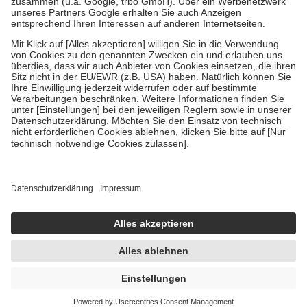
Verordnung.
Um das Engagement der Versicherten für ihre eigene Gesundheit zu
stärken und die besondere Stellung der Familie zu unterstützen,
fallen
keine Zuzahlungen
an bei:
• Kindern und Jugendlichen bis zum vollendeten 18. Lebensjahr
mit Ausnahme der Fahrkosten
• Untersuchungen zur Vorsorge und Früherkennung, die von der
GKV getragen werden
• empfohlenen Schutzimpfungen
• Harn- und Blutteststreifen
Wir nutzen Trusted Shops als unabhängigen Dienstleister für die
Einholung von Bewertungen. Trusted Shops hat Maßnahmen
getroffen, um sicherzustellen, dass es sich um echte Bewertungen
handelt. Mehr Informationen findest du hier:
https://help.etrusted.com/hc/de/articles/4419944605341
Einige Bilder und Inhalte wurden unter Zuhilfenahme künstlicher
Intelligenz erstellt.
UVP:
5,76 €
5,38 €