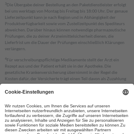
3
Die Übergabe deiner Bestellung an den Paketdienstleister erfolgt
bei uns werktags von Montag bis Freitag bis 18:00 Uhr. Der genaue
Lieferzeitpunkt kann je nach Region und in Abhängigkeit der
Produktverfügbarkeit sowie vom Zustellzeitpunkt des Spediteurs
abweichen. Darüber hinaus können notwendige pharmazeutische
Prüfungen, die zu deiner Arzneimittelsicherheit dienen, die
Lieferfrist um die Dauer der Prüfungen einschließlich Klärungen
verlängern.
4
Für verschreibungspflichtige Medikamente stellt der Arzt ein
Rezept aus und der Patient erhält sie in der Apotheke. Die
gesetzliche Krankenversicherung übernimmt in der Regel die
Kosten dafür, der Versicherte trägt einen Teil davon als Zuzahlung
mit.
Grundsätzlich leisten Mitglieder Zuzahlungen in Höhe von zehn
Prozent des Abgabepreises,
mindestens
jedoch
fünf Euro
und
höchstens zehn Euro.
Es sind jedoch nie mehr als die tatsächlichen
Kosten der Leistung zu entrichten.
Diese Regeln gelten grundsätzlich auch für Online-Apotheken.
Bei Heilmitteln und häuslicher Krankenpflege beträgt die
Zuzahlung zehn Prozent der Kosten sowie zehn Euro je