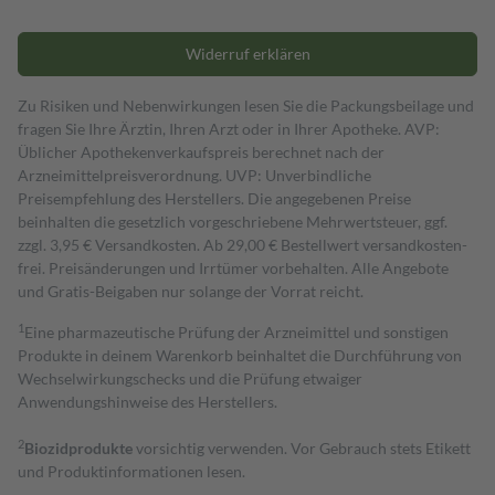
Widerruf erklären
Zu Risiken und Nebenwirkungen lesen Sie die Packungsbeilage und
fragen Sie Ihre Ärztin, Ihren Arzt oder in Ihrer Apotheke. AVP:
Üblicher Apothekenverkaufspreis berechnet nach der
Arzneimittelpreisverordnung. UVP: Unverbindliche
Preisempfehlung des Herstellers. Die angegebenen Preise
beinhalten die gesetzlich vorgeschriebene Mehrwertsteuer, ggf.
zzgl. 3,95 € Versandkosten. Ab 29,00 € Bestell­wert versand­kosten­
frei. Preisänderungen und Irrtümer vorbehalten. Alle Angebote
und Gratis-Beigaben nur solange der Vorrat reicht.
1
Eine pharmazeutische Prüfung der Arzneimittel und sonstigen
Produkte in deinem Warenkorb beinhaltet die Durchführung von
Wechselwirkungschecks und die Prüfung etwaiger
Anwendungshinweise des Herstellers.
2
Biozidprodukte
vorsichtig verwenden. Vor Gebrauch stets Etikett
und Produktinformationen lesen.