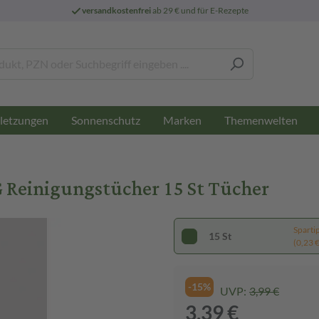
versandkostenfrei
ab 29 € und für E-Rezepte
letzungen
Sonnenschutz
Marken
Themenwelten
Reinigungstücher 15 St Tücher
Sparti
15 St
(0,23 € 
-15%
UVP:
3,99 €
3,39 €