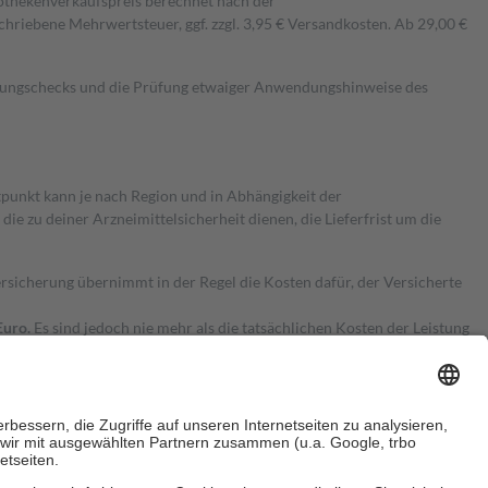
pothekenverkaufspreis berechnet nach der
hriebene Mehrwertsteuer, ggf. zzgl. 3,95 € Versandkosten. Ab 29,00 €
kungschecks und die Prüfung etwaiger Anwendungshinweise des
itpunkt kann je nach Region und in Abhängigkeit der
 zu deiner Arzneimittelsicherheit dienen, die Lieferfrist um die
ersicherung übernimmt in der Regel die Kosten dafür, der Versicherte
Euro.
Es sind jedoch nie mehr als die tatsächlichen Kosten der Leistung
e Zuzahlungen
an bei: