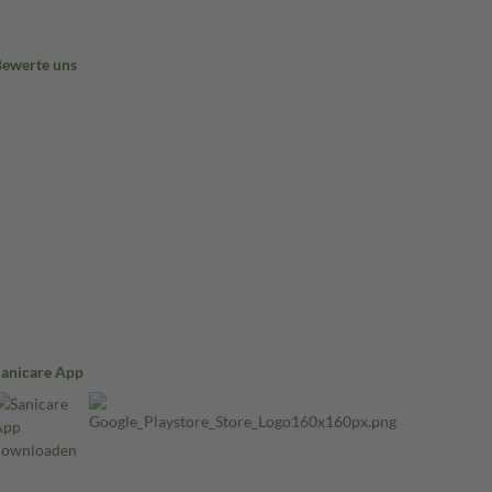
Bewerte uns
Sanicare App