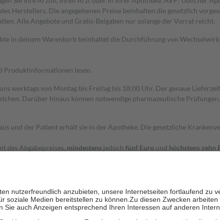
gen Sie Ihre Ärztin, Ihren Arzt oder in Ihrer Apotheke. AVP: Üblicher A
s Herstellers. Die angegebenen Preise beinhalten die gesetzlich vorgesc
alten. Alle Angebote und Gratis-Beigaben nur solange der Vorrat reicht.
dukte in deinem Warenkorb beinhaltet die Durchführung von Wechselwir
nd Produktinformationen lesen.
 uns werktags von Montag bis Freitag bis 18:00 Uhr. Der genaue Lieferze
ichen. Darüber hinaus können notwendige pharmazeutische Prüfungen, die
aus und der Patient erhält sie in der Apotheke. Die gesetzliche Krankenv
ent des Abgabepreises,
mindestens
jedoch
fünf Euro
und
höchstens zehn 
zehn Prozent der Kosten sowie zehn Euro je Verordnung.
rken und die besondere Stellung der Familie zu unterstützen, fallen
kein
 Ausnahme der Fahrkosten
 getragen werden