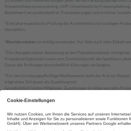
Zu Risiken und Nebenwirkungen lesen Sie die Packungsbeilage und fra
Arzneimittelpreisverordnung. UVP: Unverbindliche Preisempfehlung de
Bestell­wert versand­kosten­frei. Preisänderungen und Irrtümer vorbeh
1
Eine pharmazeutische Prüfung der Arzneimittel und sonstigen Pro
Herstellers.
2
Biozidprodukte
vorsichtig verwenden. Vor Gebrauch stets Etikett u
3
Die Übergabe deiner Bestellung an den Paketdienstleister erfolgt bei
Produktverfügbarkeit sowie vom Zustellzeitpunkt des Spediteurs abwe
Dauer der Prüfungen einschließlich Klärungen verlängern.
4
Für verschreibungspflichtige Medikamente stellt der Arzt ein Rezept 
trägt einen Teil davon als Zuzahlung mit.
Grundsätzlich leisten Mitglieder Zuzahlungen in Höhe von zehn Proz
zu entrichten.
Diese Regeln gelten grundsätzlich auch für Online-Apotheken.
Bei Heilmitteln und häuslicher Krankenpflege beträgt die Zuzahlung 
Um das Engagement der Versicherten für ihre eigene Gesundheit zu stä
• Kindern und Jugendlichen bis zum vollendeten 18. Lebensjahr mit
• Untersuchungen zur Vorsorge und Früherkennung, die von der GKV
• empfohlenen Schutzimpfungen