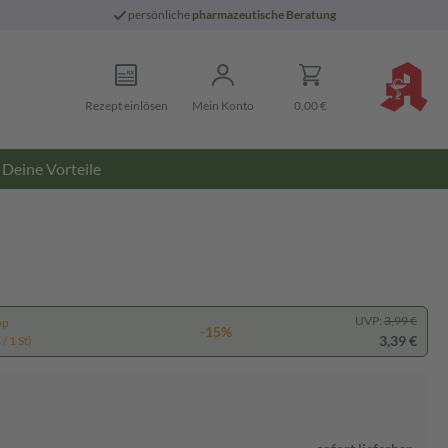
persönliche
pharmazeutische Beratung
Rezept einlösen
Mein Konto
0,00 €
Deine Vorteile
UVP:
3,99 €
pp
-15%
3,39 €
/ 1 St)