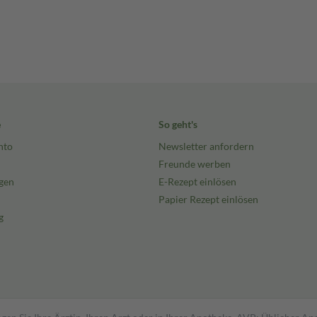
e
So geht's
nto
Newsletter anfordern
Freunde werben
gen
E-Rezept einlösen
Papier Rezept einlösen
g