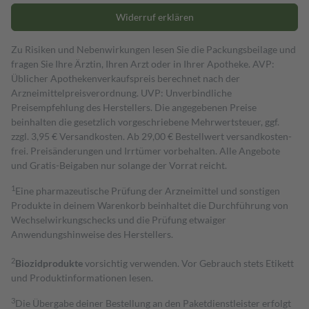
Widerruf erklären
Zu Risiken und Nebenwirkungen lesen Sie die Packungsbeilage und
fragen Sie Ihre Ärztin, Ihren Arzt oder in Ihrer Apotheke. AVP:
Üblicher Apothekenverkaufspreis berechnet nach der
Arzneimittelpreisverordnung. UVP: Unverbindliche
Preisempfehlung des Herstellers. Die angegebenen Preise
beinhalten die gesetzlich vorgeschriebene Mehrwertsteuer, ggf.
zzgl. 3,95 € Versandkosten. Ab 29,00 € Bestell­wert versand­kosten­
frei. Preisänderungen und Irrtümer vorbehalten. Alle Angebote
und Gratis-Beigaben nur solange der Vorrat reicht.
1
Eine pharmazeutische Prüfung der Arzneimittel und sonstigen
Produkte in deinem Warenkorb beinhaltet die Durchführung von
Wechselwirkungschecks und die Prüfung etwaiger
Anwendungshinweise des Herstellers.
2
Biozidprodukte
vorsichtig verwenden. Vor Gebrauch stets Etikett
und Produktinformationen lesen.
3
Die Übergabe deiner Bestellung an den Paketdienstleister erfolgt