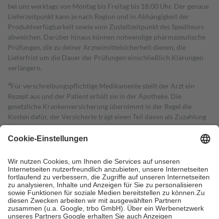
bei uns werktags von Montag bis Freitag bis 18:00 Uhr. Der genaue
Lieferzeitpunkt kann je nach Region und in Abhängigkeit der
Produktverfügbarkeit sowie vom Zustellzeitpunkt des Spediteurs
abweichen. Darüber hinaus können notwendige pharmazeutische
Prüfungen, die zu deiner Arzneimittelsicherheit dienen, die
Lieferfrist um die Dauer der Prüfungen einschließlich Klärungen
verlängern.
4
Für verschreibungspflichtige Medikamente stellt der Arzt ein
Rezept aus und der Patient erhält sie in der Apotheke. Die
gesetzliche Krankenversicherung übernimmt in der Regel die
Kosten dafür, der Versicherte trägt einen Teil davon als Zuzahlung
mit.
Grundsätzlich leisten Mitglieder Zuzahlungen in Höhe von zehn
Prozent des Abgabepreises,
mindestens
jedoch
fünf Euro
und
höchstens zehn Euro.
Es sind jedoch nie mehr als die tatsächlichen
Kosten der Leistung zu entrichten.
Diese Regeln gelten grundsätzlich auch für Online-Apotheken.
Bei Heilmitteln und häuslicher Krankenpflege beträgt die
Zuzahlung zehn Prozent der Kosten sowie zehn Euro je
Verordnung.