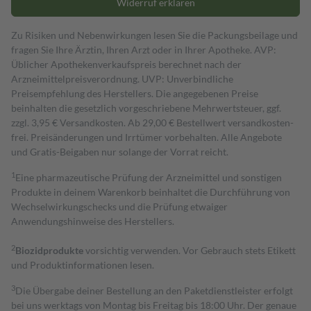
Widerruf erklären
Zu Risiken und Nebenwirkungen lesen Sie die Packungsbeilage und
fragen Sie Ihre Ärztin, Ihren Arzt oder in Ihrer Apotheke. AVP:
Üblicher Apothekenverkaufspreis berechnet nach der
Arzneimittelpreisverordnung. UVP: Unverbindliche
Preisempfehlung des Herstellers. Die angegebenen Preise
beinhalten die gesetzlich vorgeschriebene Mehrwertsteuer, ggf.
zzgl. 3,95 € Versandkosten. Ab 29,00 € Bestell­wert versand­kosten­
frei. Preisänderungen und Irrtümer vorbehalten. Alle Angebote
und Gratis-Beigaben nur solange der Vorrat reicht.
1
Eine pharmazeutische Prüfung der Arzneimittel und sonstigen
Produkte in deinem Warenkorb beinhaltet die Durchführung von
Wechselwirkungschecks und die Prüfung etwaiger
Anwendungshinweise des Herstellers.
2
Biozidprodukte
vorsichtig verwenden. Vor Gebrauch stets Etikett
und Produktinformationen lesen.
3
Die Übergabe deiner Bestellung an den Paketdienstleister erfolgt
bei uns werktags von Montag bis Freitag bis 18:00 Uhr. Der genaue