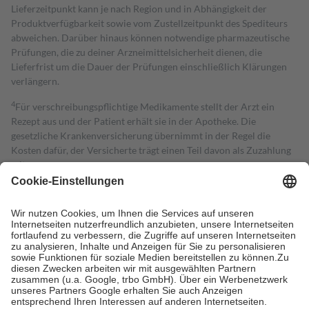
Lieferzeitpunkt kann je nach Region und in Abhängigkeit der
Produktverfügbarkeit sowie vom Zustellzeitpunkt des Spediteurs
abweichen. Darüber hinaus können notwendige pharmazeutische
Prüfungen, die zu deiner Arzneimittelsicherheit dienen, die
Lieferfrist um die Dauer der Prüfungen einschließlich Klärungen
verlängern.
4
Für verschreibungspflichtige Medikamente stellt der Arzt ein
Rezept aus und der Patient erhält sie in der Apotheke. Die
gesetzliche Krankenversicherung übernimmt in der Regel die
Kosten dafür, der Versicherte trägt einen Teil davon als Zuzahlung
mit.
Grundsätzlich leisten Mitglieder Zuzahlungen in Höhe von zehn
Prozent des Abgabepreises,
mindestens
jedoch
fünf Euro
und
höchstens zehn Euro.
Es sind jedoch nie mehr als die tatsächlichen
Kosten der Leistung zu entrichten.
Diese Regeln gelten grundsätzlich auch für Online-Apotheken.
Bei Heilmitteln und häuslicher Krankenpflege beträgt die
Zuzahlung zehn Prozent der Kosten sowie zehn Euro je
Verordnung.
Um das Engagement der Versicherten für ihre eigene Gesundheit zu