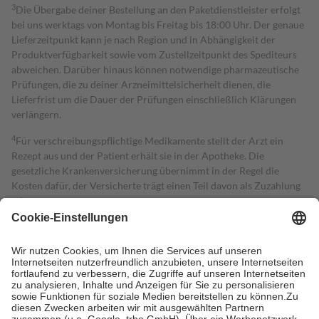
3
Die Übergabe deiner Bestellung an den Paketdienstleister erfolgt
bei uns werktags von Montag bis Freitag bis 18:00 Uhr. Der genaue
Lieferzeitpunkt kann je nach Region und in Abhängigkeit der
Produktverfügbarkeit sowie vom Zustellzeitpunkt des Spediteurs
abweichen. Darüber hinaus können notwendige pharmazeutische
Prüfungen, die zu deiner Arzneimittelsicherheit dienen, die
Lieferfrist um die Dauer der Prüfungen einschließlich Klärungen
verlängern.
4
Für verschreibungspflichtige Medikamente stellt der Arzt ein
Rezept aus und der Patient erhält sie in der Apotheke. Die
gesetzliche Krankenversicherung übernimmt in der Regel die
Kosten dafür, der Versicherte trägt einen Teil davon als Zuzahlung
mit.
Grundsätzlich leisten Mitglieder Zuzahlungen in Höhe von zehn
Prozent des Abgabepreises,
mindestens
jedoch
fünf Euro
und
höchstens zehn Euro.
Es sind jedoch nie mehr als die tatsächlichen
Kosten der Leistung zu entrichten.
Diese Regeln gelten grundsätzlich auch für Online-Apotheken.
Bei Heilmitteln und häuslicher Krankenpflege beträgt die
Zuzahlung zehn Prozent der Kosten sowie zehn Euro je