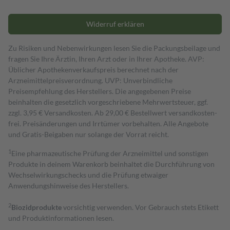
Widerruf erklären
Zu Risiken und Nebenwirkungen lesen Sie die Packungsbeilage und
fragen Sie Ihre Ärztin, Ihren Arzt oder in Ihrer Apotheke. AVP:
Üblicher Apothekenverkaufspreis berechnet nach der
Arzneimittelpreisverordnung. UVP: Unverbindliche
Preisempfehlung des Herstellers. Die angegebenen Preise
beinhalten die gesetzlich vorgeschriebene Mehrwertsteuer, ggf.
zzgl. 3,95 € Versandkosten. Ab 29,00 € Bestell­wert versand­kosten­
frei. Preisänderungen und Irrtümer vorbehalten. Alle Angebote
und Gratis-Beigaben nur solange der Vorrat reicht.
1
Eine pharmazeutische Prüfung der Arzneimittel und sonstigen
Produkte in deinem Warenkorb beinhaltet die Durchführung von
Wechselwirkungschecks und die Prüfung etwaiger
Anwendungshinweise des Herstellers.
2
Biozidprodukte
vorsichtig verwenden. Vor Gebrauch stets Etikett
und Produktinformationen lesen.