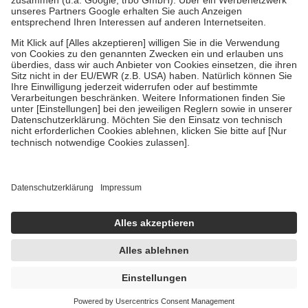
Verordnung.
Um das Engagement der Versicherten für ihre eigene Gesundheit zu
stärken und die besondere Stellung der Familie zu unterstützen,
fallen
keine Zuzahlungen
an bei:
• Kindern und Jugendlichen bis zum vollendeten 18. Lebensjahr
mit Ausnahme der Fahrkosten
• Untersuchungen zur Vorsorge und Früherkennung, die von der
GKV getragen werden
• empfohlenen Schutzimpfungen
• Harn- und Blutteststreifen
Wir nutzen Trusted Shops als unabhängigen Dienstleister für die
Einholung von Bewertungen. Trusted Shops hat Maßnahmen
getroffen, um sicherzustellen, dass es sich um echte Bewertungen
handelt. Mehr Informationen findest du hier:
https://help.etrusted.com/hc/de/articles/4419944605341
Einige Bilder und Inhalte wurden unter Zuhilfenahme künstlicher
Intelligenz erstellt.
3,37 €