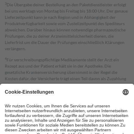
3
Die Übergabe deiner Bestellung an den Paketdienstleister erfolgt
bei uns werktags von Montag bis Freitag bis 18:00 Uhr. Der genaue
Lieferzeitpunkt kann je nach Region und in Abhängigkeit der
Produktverfügbarkeit sowie vom Zustellzeitpunkt des Spediteurs
abweichen. Darüber hinaus können notwendige pharmazeutische
Prüfungen, die zu deiner Arzneimittelsicherheit dienen, die
Lieferfrist um die Dauer der Prüfungen einschließlich Klärungen
verlängern.
4
Für verschreibungspflichtige Medikamente stellt der Arzt ein
Rezept aus und der Patient erhält sie in der Apotheke. Die
gesetzliche Krankenversicherung übernimmt in der Regel die
Kosten dafür, der Versicherte trägt einen Teil davon als Zuzahlung
mit.
Grundsätzlich leisten Mitglieder Zuzahlungen in Höhe von zehn
Prozent des Abgabepreises,
mindestens
jedoch
fünf Euro
und
höchstens zehn Euro.
Es sind jedoch nie mehr als die tatsächlichen
Kosten der Leistung zu entrichten.
Diese Regeln gelten grundsätzlich auch für Online-Apotheken.
Bei Heilmitteln und häuslicher Krankenpflege beträgt die
Zuzahlung zehn Prozent der Kosten sowie zehn Euro je