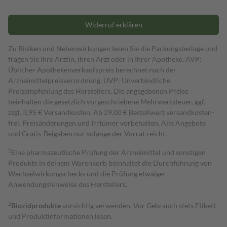
Widerruf erklären
Zu Risiken und Nebenwirkungen lesen Sie die Packungsbeilage und
fragen Sie Ihre Ärztin, Ihren Arzt oder in Ihrer Apotheke. AVP:
Üblicher Apothekenverkaufspreis berechnet nach der
Arzneimittelpreisverordnung. UVP: Unverbindliche
Preisempfehlung des Herstellers. Die angegebenen Preise
beinhalten die gesetzlich vorgeschriebene Mehrwertsteuer, ggf.
zzgl. 3,95 € Versandkosten. Ab 29,00 € Bestell­wert versand­kosten­
frei. Preisänderungen und Irrtümer vorbehalten. Alle Angebote
und Gratis-Beigaben nur solange der Vorrat reicht.
1
Eine pharmazeutische Prüfung der Arzneimittel und sonstigen
Produkte in deinem Warenkorb beinhaltet die Durchführung von
Wechselwirkungschecks und die Prüfung etwaiger
Anwendungshinweise des Herstellers.
2
Biozidprodukte
vorsichtig verwenden. Vor Gebrauch stets Etikett
und Produktinformationen lesen.