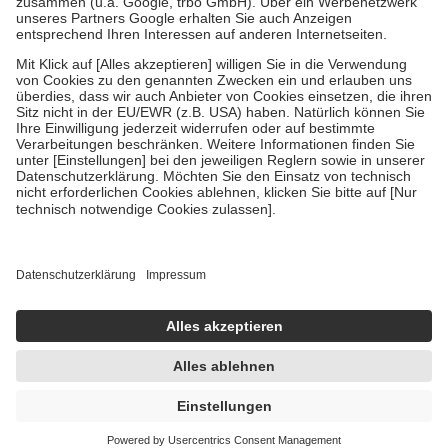
Verordnung.
Um das Engagement der Versicherten für ihre eigene Gesundheit zu
stärken und die besondere Stellung der Familie zu unterstützen,
fallen
keine Zuzahlungen
an bei:
• Kindern und Jugendlichen bis zum vollendeten 18. Lebensjahr
mit Ausnahme der Fahrkosten
• Untersuchungen zur Vorsorge und Früherkennung, die von der
GKV getragen werden
• empfohlenen Schutzimpfungen
• Harn- und Blutteststreifen
Wir nutzen Trusted Shops als unabhängigen Dienstleister für die
Einholung von Bewertungen. Trusted Shops hat Maßnahmen
getroffen, um sicherzustellen, dass es sich um echte Bewertungen
handelt. Mehr Informationen findest du hier:
https://help.etrusted.com/hc/de/articles/4419944605341
Einige Bilder und Inhalte wurden unter Zuhilfenahme künstlicher
Intelligenz erstellt.
UVP:
8,90 €
8,43 €