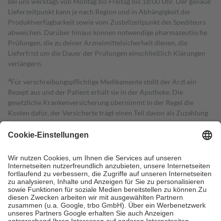
bei uns werktags von Montag bis Freitag bis 18:00 Uhr. Der genaue
Lieferzeitpunkt kann je nach Region und in Abhängigkeit der
Produktverfügbarkeit sowie vom Zustellzeitpunkt des Spediteurs
abweichen. Darüber hinaus können notwendige pharmazeutische
Prüfungen, die zu deiner Arzneimittelsicherheit dienen, die
Lieferfrist um die Dauer der Prüfungen einschließlich Klärungen
verlängern.
4
Für verschreibungspflichtige Medikamente stellt der Arzt ein
Rezept aus und der Patient erhält sie in der Apotheke. Die
gesetzliche Krankenversicherung übernimmt in der Regel die
Kosten dafür, der Versicherte trägt einen Teil davon als Zuzahlung
mit.
Grundsätzlich leisten Mitglieder Zuzahlungen in Höhe von zehn
Prozent des Abgabepreises,
mindestens
jedoch
fünf Euro
und
höchstens zehn Euro.
Es sind jedoch nie mehr als die tatsächlichen
Kosten der Leistung zu entrichten.
Diese Regeln gelten grundsätzlich auch für Online-Apotheken.
Bei Heilmitteln und häuslicher Krankenpflege beträgt die
Zuzahlung zehn Prozent der Kosten sowie zehn Euro je
Verordnung.
Um das Engagement der Versicherten für ihre eigene Gesundheit zu