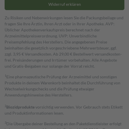
Widerruf erklären
Zu Risiken und Nebenwirkungen lesen Sie die Packungsbeilage und
fragen Sie Ihre Ärztin, Ihren Arzt oder in Ihrer Apotheke. AVP:
Üblicher Apothekenverkaufspreis berechnet nach der
Arzneimittelpreisverordnung. UVP: Unverbindliche
Preisempfehlung des Herstellers. Die angegebenen Preise
beinhalten die gesetzlich vorgeschriebene Mehrwertsteuer, ggf.
zzgl. 3,95 € Versandkosten. Ab 29,00 € Bestell­wert versand­kosten­
frei. Preisänderungen und Irrtümer vorbehalten. Alle Angebote
und Gratis-Beigaben nur solange der Vorrat reicht.
1
Eine pharmazeutische Prüfung der Arzneimittel und sonstigen
Produkte in deinem Warenkorb beinhaltet die Durchführung von
Wechselwirkungschecks und die Prüfung etwaiger
Anwendungshinweise des Herstellers.
2
Biozidprodukte
vorsichtig verwenden. Vor Gebrauch stets Etikett
und Produktinformationen lesen.
3
Die Übergabe deiner Bestellung an den Paketdienstleister erfolgt