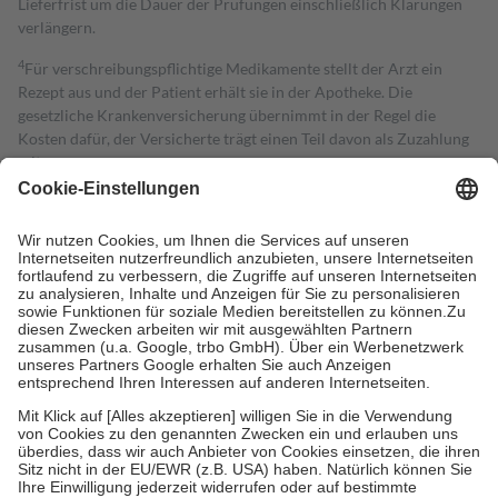
Lieferfrist um die Dauer der Prüfungen einschließlich Klärungen
verlängern.
4
Für verschreibungspflichtige Medikamente stellt der Arzt ein
Rezept aus und der Patient erhält sie in der Apotheke. Die
gesetzliche Krankenversicherung übernimmt in der Regel die
Kosten dafür, der Versicherte trägt einen Teil davon als Zuzahlung
mit.
Grundsätzlich leisten Mitglieder Zuzahlungen in Höhe von zehn
Prozent des Abgabepreises,
mindestens
jedoch
fünf Euro
und
höchstens zehn Euro.
Es sind jedoch nie mehr als die tatsächlichen
Kosten der Leistung zu entrichten.
Diese Regeln gelten grundsätzlich auch für Online-Apotheken.
Bei Heilmitteln und häuslicher Krankenpflege beträgt die
Zuzahlung zehn Prozent der Kosten sowie zehn Euro je
Verordnung.
Um das Engagement der Versicherten für ihre eigene Gesundheit zu
stärken und die besondere Stellung der Familie zu unterstützen,
fallen
keine Zuzahlungen
an bei:
• Kindern und Jugendlichen bis zum vollendeten 18. Lebensjahr
mit Ausnahme der Fahrkosten
• Untersuchungen zur Vorsorge und Früherkennung, die von der