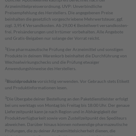
Arzneimittelpreisverordnung. UVP: Unverbindliche
Preisempfehlung des Herstellers. Die angegebenen Preise
beinhalten die gesetzlich vorgeschriebene Mehrwertsteuer, ggf.
zzgl. 3,95 € Versandkosten. Ab 29,00 € Bestell­wert versand­kosten­
frei. Preisänderungen und Irrtümer vorbehalten. Alle Angebote
und Gratis-Beigaben nur solange der Vorrat reicht.
1
Eine pharmazeutische Prüfung der Arzneimittel und sonstigen
Produkte in deinem Warenkorb beinhaltet die Durchführung von
Wechselwirkungschecks und die Prüfung etwaiger
Anwendungshinweise des Herstellers.
2
Biozidprodukte
vorsichtig verwenden. Vor Gebrauch stets Etikett
und Produktinformationen lesen.
3
Die Übergabe deiner Bestellung an den Paketdienstleister erfolgt
bei uns werktags von Montag bis Freitag bis 18:00 Uhr. Der genaue
Lieferzeitpunkt kann je nach Region und in Abhängigkeit der
Produktverfügbarkeit sowie vom Zustellzeitpunkt des Spediteurs
abweichen. Darüber hinaus können notwendige pharmazeutische
Prüfungen, die zu deiner Arzneimittelsicherheit dienen, die