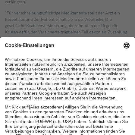
verlängern.
4
Für verschreibungspflichtige Medikamente stellt der Arzt ein
Rezept aus und der Patient erhält sie in der Apotheke. Die
gesetzliche Krankenversicherung übernimmt in der Regel die
Kosten dafür, der Versicherte trägt einen Teil davon als Zuzahlung
mit.
Grundsätzlich leisten Mitglieder Zuzahlungen in Höhe von zehn
Prozent des Abgabepreises,
mindestens
jedoch
fünf Euro
und
höchstens zehn Euro.
Es sind jedoch nie mehr als die tatsächlichen
Kosten der Leistung zu entrichten.
Diese Regeln gelten grundsätzlich auch für Online-Apotheken.
Bei Heilmitteln und häuslicher Krankenpflege beträgt die
Zuzahlung zehn Prozent der Kosten sowie zehn Euro je
Verordnung.
Um das Engagement der Versicherten für ihre eigene Gesundheit zu
stärken und die besondere Stellung der Familie zu unterstützen,
fallen
keine Zuzahlungen
an bei:
• Kindern und Jugendlichen bis zum vollendeten 18. Lebensjahr
mit Ausnahme der Fahrkosten
• Untersuchungen zur Vorsorge und Früherkennung, die von der
GKV getragen werden