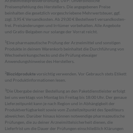
Arzneimittelpreisverordnung. UVP: Unverbindliche
Preisempfehlung des Herstellers. Die angegebenen Preise
beinhalten die gesetzlich vorgeschriebene Mehrwertsteuer, ggf.
zzgl. 3,95 € Versandkosten. Ab 29,00 € Bestell­wert versand­kosten­
frei. Preisänderungen und Irrtümer vorbehalten. Alle Angebote
und Gratis-Beigaben nur solange der Vorrat reicht.
1
Eine pharmazeutische Prüfung der Arzneimittel und sonstigen
Produkte in deinem Warenkorb beinhaltet die Durchführung von
Wechselwirkungschecks und die Prüfung etwaiger
Anwendungshinweise des Herstellers.
2
Biozidprodukte
vorsichtig verwenden. Vor Gebrauch stets Etikett
und Produktinformationen lesen.
3
Die Übergabe deiner Bestellung an den Paketdienstleister erfolgt
bei uns werktags von Montag bis Freitag bis 18:00 Uhr. Der genaue
Lieferzeitpunkt kann je nach Region und in Abhängigkeit der
Produktverfügbarkeit sowie vom Zustellzeitpunkt des Spediteurs
abweichen. Darüber hinaus können notwendige pharmazeutische
Prüfungen, die zu deiner Arzneimittelsicherheit dienen, die
Lieferfrist um die Dauer der Prüfungen einschließlich Klärungen