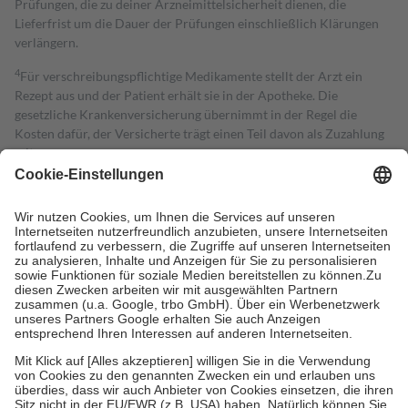
Prüfungen, die zu deiner Arzneimittelsicherheit dienen, die
Lieferfrist um die Dauer der Prüfungen einschließlich Klärungen
verlängern.
4
Für verschreibungspflichtige Medikamente stellt der Arzt ein
Rezept aus und der Patient erhält sie in der Apotheke. Die
gesetzliche Krankenversicherung übernimmt in der Regel die
Kosten dafür, der Versicherte trägt einen Teil davon als Zuzahlung
mit.
Grundsätzlich leisten Mitglieder Zuzahlungen in Höhe von zehn
Prozent des Abgabepreises,
mindestens
jedoch
fünf Euro
und
höchstens zehn Euro.
Es sind jedoch nie mehr als die tatsächlichen
Kosten der Leistung zu entrichten.
Diese Regeln gelten grundsätzlich auch für Online-Apotheken.
Bei Heilmitteln und häuslicher Krankenpflege beträgt die
Zuzahlung zehn Prozent der Kosten sowie zehn Euro je
Verordnung.
Um das Engagement der Versicherten für ihre eigene Gesundheit zu
stärken und die besondere Stellung der Familie zu unterstützen,
fallen
keine Zuzahlungen
an bei:
• Kindern und Jugendlichen bis zum vollendeten 18. Lebensjahr
mit Ausnahme der Fahrkosten