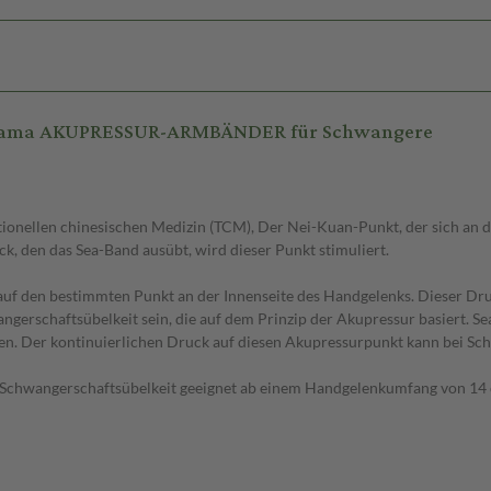
 mama AKUPRESSUR-ARMBÄNDER für Schwangere
onellen chinesischen Medizin (TCM), Der Nei-Kuan-Punkt, der sich an de
, den das Sea-Band ausübt, wird dieser Punkt stimuliert.
 auf den bestimmten Punkt an der Innenseite des Handgelenks. Dieser Dr
erschaftsübelkeit sein, die auf dem Prinzip der Akupressur basiert. S
en. Der kontinuierlichen Druck auf diesen Akupressurpunkt kann bei Sch
i Schwangerschaftsübelkeit geeignet ab einem Handgelenkumfang von 14