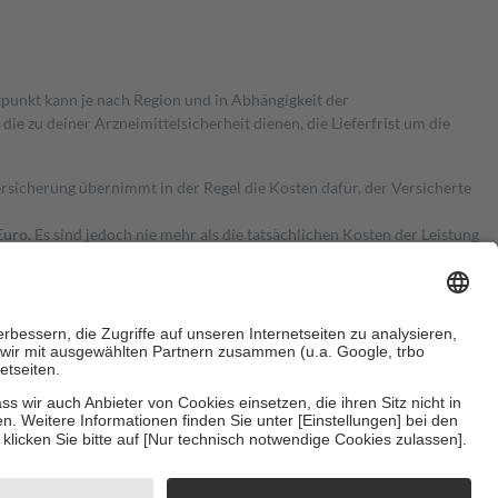
itpunkt kann je nach Region und in Abhängigkeit der
 zu deiner Arzneimittelsicherheit dienen, die Lieferfrist um die
ersicherung übernimmt in der Regel die Kosten dafür, der Versicherte
Euro.
Es sind jedoch nie mehr als die tatsächlichen Kosten der Leistung
e Zuzahlungen
an bei:
herzustellen, dass es sich um echte Bewertungen handelt. Mehr