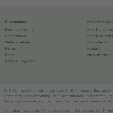
Unternehmen
Meine Apothek
Download-Archiv
Mein Kundenko
Über Sanicare
Mein Merkzettel
Stellenangebote
Meine Bestellun
Partner
Kontakt
Presse
Neuregistrierun
Affiliate Programm
Zu Risiken und Nebenwirkungen lesen Sie die Packungsbeilage und fra
Arzneimittelpreisverordnung. UVP: Unverbindliche Preisempfehlung de
Bestell­wert versand­kosten­frei. Preisänderungen und Irrtümer vorbeh
1
Eine pharmazeutische Prüfung der Arzneimittel und sonstigen Pro