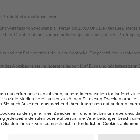
nd Produktinformationen lesen.
 uns werktags von Montag bis Freitag bis 18:00 Uhr. Der genaue Lieferze
ichen. Darüber hinaus können notwendige pharmazeutische Prüfungen, die
aus und der Patient erhält sie in der Apotheke. Die gesetzliche Krankenv
ent des Abgabepreises,
mindestens
jedoch
fünf Euro
und
höchstens zehn 
zehn Prozent der Kosten sowie zehn Euro je Verordnung.
rken und die besondere Stellung der Familie zu unterstützen, fallen
kein
 Ausnahme der Fahrkosten
 getragen werden
holung von Bewertungen. Trusted Shops hat Maßnahmen getroffen, um sic
cles/4419944605341