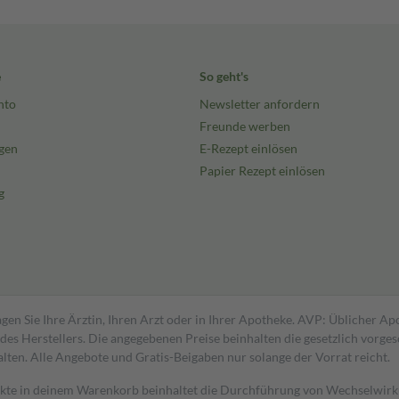
e
So geht's
nto
Newsletter anfordern
Freunde werben
gen
E-Rezept einlösen
Papier Rezept einlösen
g
gen Sie Ihre Ärztin, Ihren Arzt oder in Ihrer Apotheke. AVP: Üblicher A
s Herstellers. Die angegebenen Preise beinhalten die gesetzlich vorgesc
alten. Alle Angebote und Gratis-Beigaben nur solange der Vorrat reicht.
dukte in deinem Warenkorb beinhaltet die Durchführung von Wechselwir