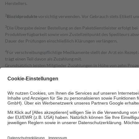
Herstellers.
2
Biozidprodukte
vorsichtig verwenden. Vor Gebrauch stets Etikett u
3
Die Übergabe deiner Bestellung an den Paketdienstleister erfolgt bei
Produktverfügbarkeit sowie vom Zustellzeitpunkt des Spediteurs abwe
Dauer der Prüfungen einschließlich Klärungen verlängern.
4
Für verschreibungspflichtige Medikamente stellt der Arzt ein Rezept 
trägt einen Teil davon als Zuzahlung mit.
Grundsätzlich leisten Mitglieder Zuzahlungen in Höhe von zehn Proz
zu entrichten.
Diese Regeln gelten grundsätzlich auch für Online-Apotheken.
Bei Heilmitteln und häuslicher Krankenpflege beträgt die Zuzahlung 
Um das Engagement der Versicherten für ihre eigene Gesundheit zu stä
• Kindern und Jugendlichen bis zum vollendeten 18. Lebensjahr mit
• Untersuchungen zur Vorsorge und Früherkennung, die von der GKV
• empfohlenen Schutzimpfungen
• Harn- und Blutteststreifen
Wir nutzen Trusted Shops als unabhängigen Dienstleister für die Ein
Informationen findest du hier: https://help.etrusted.com/hc/de/arti