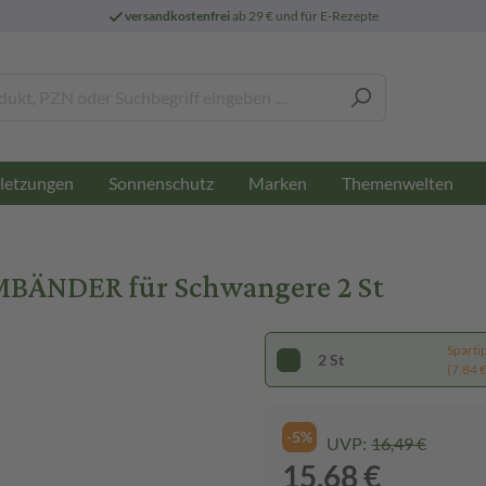
versandkostenfrei
ab 29 € und für E-Rezepte
letzungen
Sonnenschutz
Marken
Themenwelten
ÄNDER für Schwangere 2 St
Sparti
2 St
(7,84 € 
-5%
UVP:
16,49 €
15,68 €