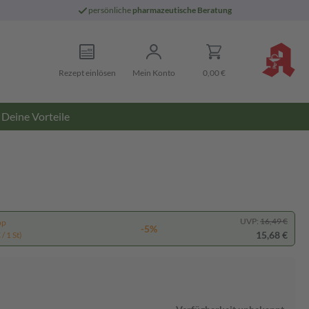
persönliche
pharmazeutische Beratung
Rezept einlösen
Mein Konto
0,00 €
Deine Vorteile
UVP:
16,49 €
pp
-5%
15,68 €
/ 1 St)