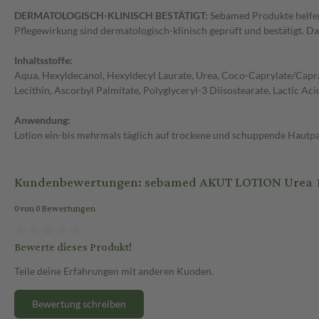
DERMATOLOGISCH-KLINISCH BESTÄTIGT:
Sebamed Produkte helfen
Pflegewirkung sind dermatologisch-klinisch geprüft und bestätigt. Da
Inhaltsstoffe:
Aqua, Hexyldecanol, Hexyldecyl Laurate, Urea, Coco-Caprylate/Caprate
Lecithin, Ascorbyl Palmitate, Polyglyceryl-3 Diisostearate, Lactic A
Anwendung:
Lotion ein-bis mehrmals täglich auf trockene und schuppende Hautpa
Kundenbewertungen: sebamed AKUT LOTION Urea 1
0 von 0 Bewertungen
Bewerte dieses Produkt!
Teile deine Erfahrungen mit anderen Kunden.
Bewertung schreiben