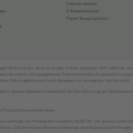
Freunde werben
gen
E-Rezept einlösen
Papier Rezept einlösen
g
gen Sie Ihre Ärztin, Ihren Arzt oder in Ihrer Apotheke. AVP: Üblicher A
s Herstellers. Die angegebenen Preise beinhalten die gesetzlich vorgesc
alten. Alle Angebote und Gratis-Beigaben nur solange der Vorrat reicht.
dukte in deinem Warenkorb beinhaltet die Durchführung von Wechselwir
nd Produktinformationen lesen.
 uns werktags von Montag bis Freitag bis 18:00 Uhr. Der genaue Lieferze
ichen. Darüber hinaus können notwendige pharmazeutische Prüfungen, die