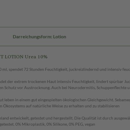
Darreichungsform: Lotion
UT LOTION Urea 10%
l, spendet 72 Stunden Feuchtigkeit, juckreizlindernd und intensiv feu
det der extrem trockenen Haut intensiv Feuchtigkeit, lindert spürbar J
en Schutz vor Austrocknung. Auch bei Neurodermitis, Schuppenflechte u
t leben in einem gut eingespielten ökologischen Gleichgewicht. Sebam
nen Ökosystems auf natürliche Weise zu erhalten und zu stabilisieren
nd entwickelt, getestet und hergestellt. Die Qualität ist durch ausgewäh
etestet. 0% Mikroplastik, 0% Silikone, 0% PEG, vegan