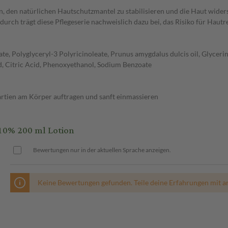
, den natürlichen Hautschutzmantel zu stabilisieren und die Haut wider
durch trägt diese Pflegeserie nachweislich dazu bei, das Risiko für Hau
, Polyglyceryl-3 Polyricinoleate, Prunus amygdalus dulcis oil, Glycerin
cid, Citric Acid, Phenoxyethanol, Sodium Benzoate
rtien am Körper auftragen und sanft einmassieren
0% 200 ml Lotion
Bewertungen nur in der aktuellen Sprache anzeigen.
Keine Bewertungen gefunden. Teile deine Erfahrungen mit a