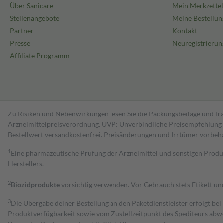
Über Sanicare
Mein Merkzettel
Stellenangebote
Meine Bestellun
Partner
Kontakt
Presse
Neuregistrierun
Affiliate Programm
Zu Risiken und Nebenwirkungen lesen Sie die Packungsbeilage und fra
Arzneimittelpreisverordnung. UVP: Unverbindliche Preisempfehlung de
Bestell­wert versand­kosten­frei. Preisänderungen und Irrtümer vorbeh
1
Eine pharmazeutische Prüfung der Arzneimittel und sonstigen Pro
Herstellers.
2
Biozidprodukte
vorsichtig verwenden. Vor Gebrauch stets Etikett u
3
Die Übergabe deiner Bestellung an den Paketdienstleister erfolgt bei
Produktverfügbarkeit sowie vom Zustellzeitpunkt des Spediteurs abwe