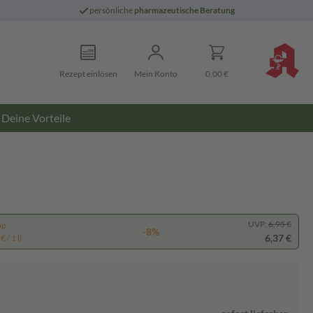
persönliche
pharmazeutische Beratung
Rezept einlösen
Mein Konto
0,00 €
Deine Vorteile
UVP:
6,95 €
pp
-8%
6,37 €
 / 1 l)