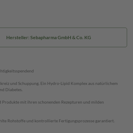
Hersteller: Sebapharma GmbH & Co. KG
chtigkeitsspendend
uckreiz und Schuppung. Ein Hydro-Lipid Komplex aus natürlichem
nd Diabetes.
ed Produkte mit ihren schonenden Rezepturen und milden
lte Rohstoffe und kontrollierte Fertigungsprozesse garantiert.