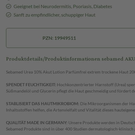
Geeignet bei Neurodermitis, Psoriasis, Diabetes
Sanft zu empfindlicher, schuppiger Haut
PZN: 19949511
Produktdetails/Produktinformationen sebamed AK
Sebamed Urea 10% Akut Lotion Parfümfrei extrem trockene Haut 200 m
SPENDET FEUCHTIGKEIT:
Hochkonzentrierter Harnstoff (Urea) spen
Süßmandelöl und Glycerin pflegt die Haut geschmeidig und fördert d
STABLISIERT DAS HAUTMIKROBIOM:
Die Mikroorganismen der Hau
Inhaltsstoffen helfen, die Artenvielfalt und Vitalität dieses hauteige
QUALITÄT MADE IN GERMANY:
Unsere Produkte werden in Deutschla
Sebamed Produkte sind in über 400 Studien dermatologisch-klinisch g