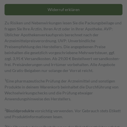
Widerruf erklären
Zu Risiken und Nebenwirkungen lesen Sie die Packungsbeilage und
fragen Sie Ihre Ärztin, Ihren Arzt oder in Ihrer Apotheke. AVP:
Üblicher Apothekenverkaufspreis berechnet nach der
Arzneimittelpreisverordnung. UVP: Unverbindliche
Preisempfehlung des Herstellers. Die angegebenen Preise
beinhalten die gesetzlich vorgeschriebene Mehrwertsteuer, ggf.
zzgl. 3,95 € Versandkosten. Ab 29,00 € Bestell­wert versand­kosten­
frei. Preisänderungen und Irrtümer vorbehalten. Alle Angebote
und Gratis-Beigaben nur solange der Vorrat reicht.
1
Eine pharmazeutische Prüfung der Arzneimittel und sonstigen
Produkte in deinem Warenkorb beinhaltet die Durchführung von
Wechselwirkungschecks und die Prüfung etwaiger
Anwendungshinweise des Herstellers.
2
Biozidprodukte
vorsichtig verwenden. Vor Gebrauch stets Etikett
und Produktinformationen lesen.
3