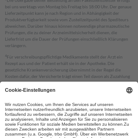
Die Übergabe deiner Bestellung an den Paketdienstleister erfolgt
bei uns werktags von Montag bis Freitag bis 18:00 Uhr. Der genaue
Lieferzeitpunkt kann je nach Region und in Abhängigkeit der
Produktverfügbarkeit sowie vom Zustellzeitpunkt des Spediteurs
abweichen. Darüber hinaus können notwendige pharmazeutische
Prüfungen, die zu deiner Arzneimittelsicherheit dienen, die
Lieferfrist um die Dauer der Prüfungen einschließlich Klärungen
verlängern.
4
Für verschreibungspflichtige Medikamente stellt der Arzt ein
Rezept aus und der Patient erhält sie in der Apotheke. Die
gesetzliche Krankenversicherung übernimmt in der Regel die
Kosten dafür, der Versicherte trägt einen Teil davon als Zuzahlung
mit.
Grundsätzlich leisten Mitglieder Zuzahlungen in Höhe von zehn
Prozent des Abgabepreises,
mindestens
jedoch
fünf Euro
und
höchstens zehn Euro.
Es sind jedoch nie mehr als die tatsächlichen
Kosten der Leistung zu entrichten.
Diese Regeln gelten grundsätzlich auch für Online-Apotheken.
Bei Heilmitteln und häuslicher Krankenpflege beträgt die
Zuzahlung zehn Prozent der Kosten sowie zehn Euro je
Verordnung.